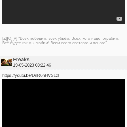
[Z][O][V] "Всех победим, всех убьём. Всех, кого надо, ограбим.
Всё будет как мы любим! Всем всего светлого и ясного"
Freaks
19-05-2023 08:22:46
https://youtu.be/DnR6hHVS1zI