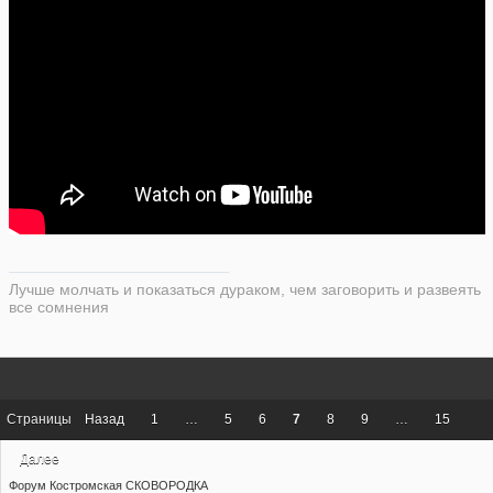
Лучше молчать и показаться дураком, чем заговорить и развеять
все сомнения
Страницы
Назад
1
…
5
6
7
8
9
…
15
Далее
Форум Костромская СКОВОРОДКА