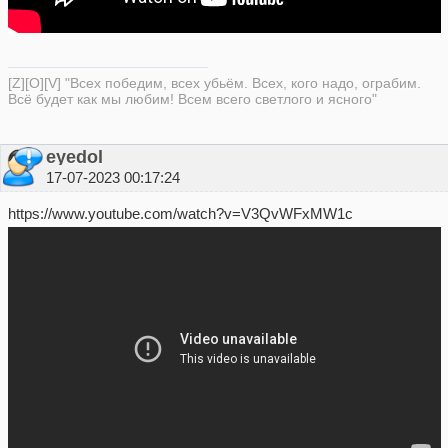
[Z][O][V] "Всех победим, всех убьём. Всех, кого надо, ограбим.
Всё будет как мы любим! Всем всего светлого и ясного"
eyedol
17-07-2023 00:17:24
https://www.youtube.com/watch?v=V3QvWFxMW1c