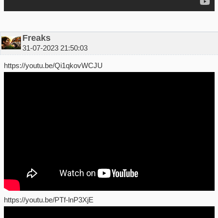
Freaks
31-07-2023 21:50:03
https://youtu.be/Qi1qkovWCJU
https://youtu.be/PTf-lnP3XjE