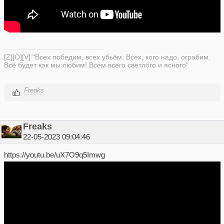
[Z][O][V] "Всех победим, всех убьём. Всех, кого надо, ограбим.
Всё будет как мы любим! Всем всего светлого и ясного"
Freaks
Freaks
22-05-2023 09:04:46
https://youtu.be/uX7O9q5Imwg