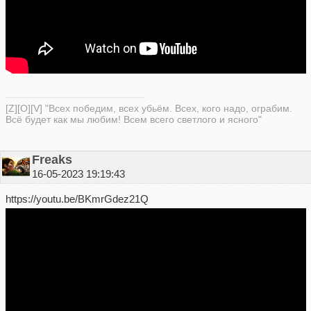
[Z][O][V] "Всех победим, всех убьём. Всех, кого надо, ограбим.
Всё будет как мы любим! Всем всего светлого и ясного"
Freaks
16-05-2023 19:19:43
https://youtu.be/BKmrGdez21Q