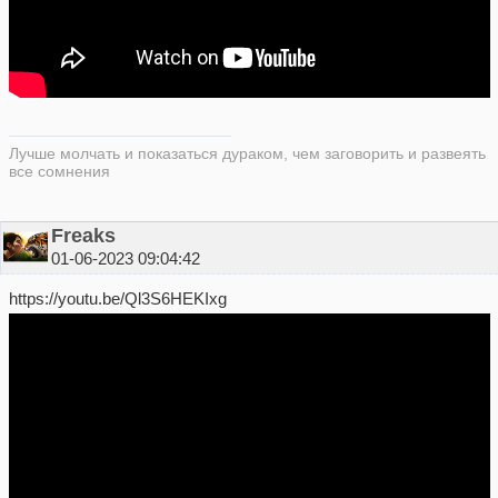
Лучше молчать и показаться дураком, чем заговорить и развеять
все сомнения
Freaks
01-06-2023 09:04:42
https://youtu.be/Ql3S6HEKIxg