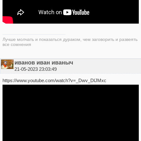
Лучше молчать и показаться дураком, чем заговорить и развеять
все сомнения
иванов иван иваныч
21-05-2023 23:03:49
https://www.youtube.com/watch?v=_Dwv_DlJMxc