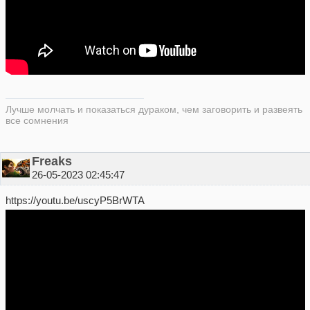
Лучше молчать и показаться дураком, чем заговорить и развеять
все сомнения
Freaks
26-05-2023 02:45:47
https://youtu.be/uscyP5BrWTA