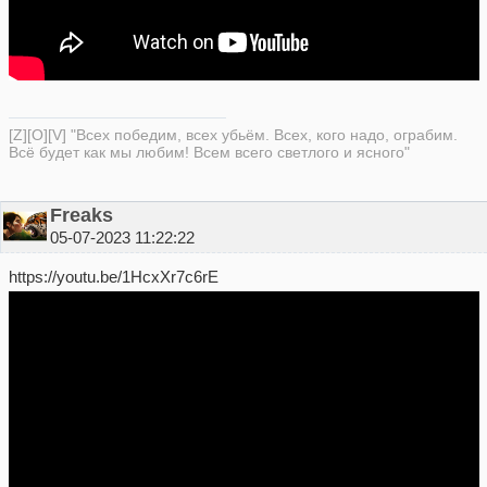
[Z][O][V] "Всех победим, всех убьём. Всех, кого надо, ограбим.
Всё будет как мы любим! Всем всего светлого и ясного"
Freaks
05-07-2023 11:22:22
https://youtu.be/1HcxXr7c6rE