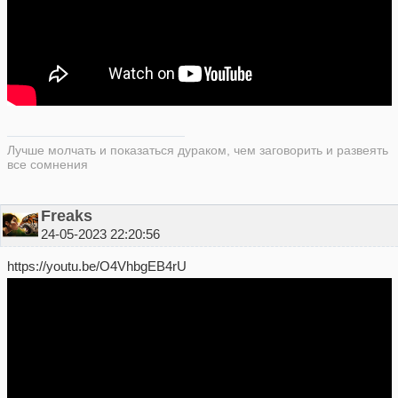
Лучше молчать и показаться дураком, чем заговорить и развеять
все сомнения
Freaks
24-05-2023 22:20:56
https://youtu.be/O4VhbgEB4rU