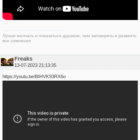
Лучше молчать и показаться дураком, чем заговорить и развеять
все сомнения
Freaks
13-07-2023 21:13:35
https://youtu.be/BIHVK93RX6o