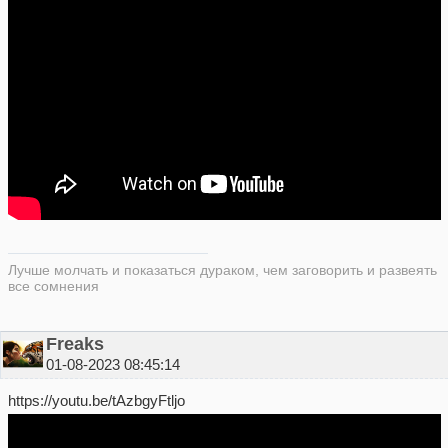
Лучше молчать и показаться дураком, чем заговорить и развеять
все сомнения
Freaks
01-08-2023 08:45:14
https://youtu.be/tAzbgyFtljo