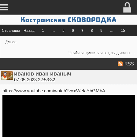
Костромская СКОВОРОДКА
Страницы
Назад
1
…
5
6
7
8
9
…
15
Далее
Чтобы отправить ответ, вы должны
во
RSS
иванов иван иваныч
07-05-2023 22:53:32
https://www.youtube.com/watch?v=xWeIaYbGMbA