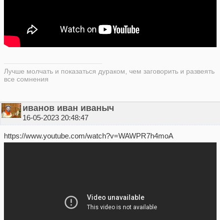
Лучше молчать и показаться дураком, чем заговорить и развеять
все сомнения
иванов иван иваныч
16-05-2023 20:48:47
https://www.youtube.com/watch?v=WAWPR7h4moA