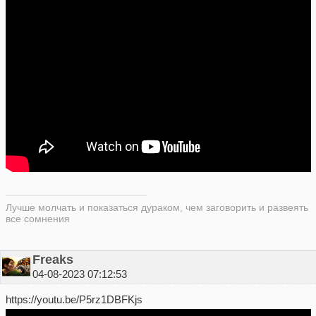
Лучше молчать и показаться дураком, чем заговорить и развеять
все сомнения
Freaks
04-08-2023 07:12:53
https://youtu.be/P5rz1DBFKjs