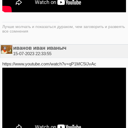
Лучше молчать и показаться дураком, чем заговорить и развеять
все сомнения
иванов иван иваныч
15-07-2023 22:33:55
https://www.youtube.com/watch?v=qP1MC5IJvAc