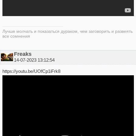
Лучше молчать и показаться дураком, чем заговорить и развеять
все сомнения
Freaks
14-07-2023 13:12:54
https://youtu.be/UOfCp1iFrk8