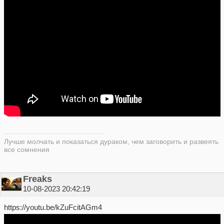
Лучше молчать и показаться дураком, чем заговорить и развеять
все сомнения
Freaks
10-08-2023 20:42:19
https://youtu.be/kZuFcitAGm4