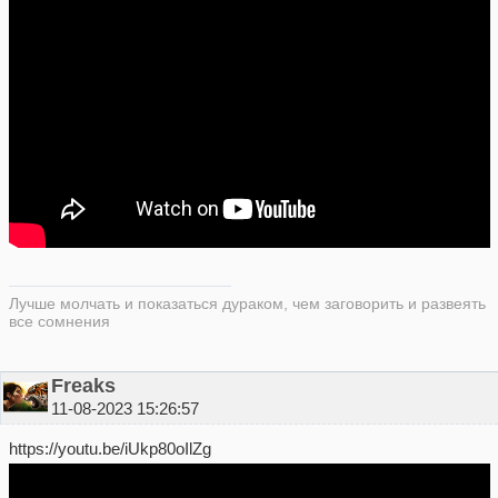
Лучше молчать и показаться дураком, чем заговорить и развеять
все сомнения
Freaks
11-08-2023 15:26:57
https://youtu.be/iUkp80oIlZg