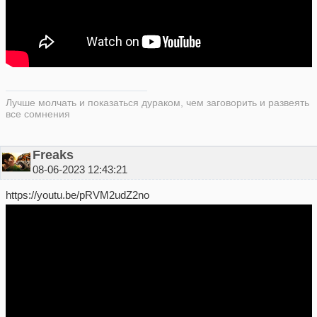
Лучше молчать и показаться дураком, чем заговорить и развеять
все сомнения
Freaks
08-06-2023 12:43:21
https://youtu.be/pRVM2udZ2no