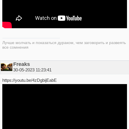
Лучше молчать и показаться дураком, чем заговорить и развеять
все сомнения
Freaks
30-05-2023 11:23:41
https://youtu.be/4zDgbijEabE