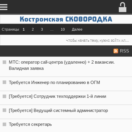
Костромская СКОВОРОДКА
Страницы
1
2
3
…
10
Далее
Чтобы начать тему, нужно
войти
или
з
RSS
МТС: оператор call-центра (удаленно) + 2 вакансии.
Валидная заявка
Требуется Инженер по планированию в ОГМ
[Требуется] Сотрудник техподдержки 1-й линии
[Требуется] Ведущий системный администратор
Требуется секретарь