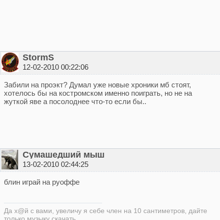
StormS
12-02-2010 00:22:06
Забили на проэкт? Думал уже новые хроники мб стоят,
хотелось бы на костромском именно поиграть, но не на
жуткой яве а посолоднее что-то если бы..
Сумашедший мыш
13-02-2010 02:44:25
блин играй на руоффе
Да х@й с вами, увеличу я себe член на 10 сантиметров, дайте
только музыку скачать...