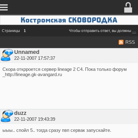
Костромская СКОВОРОДКА
Страницы
1
Чтобы отправить ответ, вы должны
во
RSS
Unnamed
22-11-2007 17:57:37
Скора открроется сервер lineage 2 C4. Пока только форум
_http://lineage.gk-avangard.ru
duzz
22-11-2007 19:43:39
ыыы.. спойл 5.. тогда сразу пвп сервак запускайте.