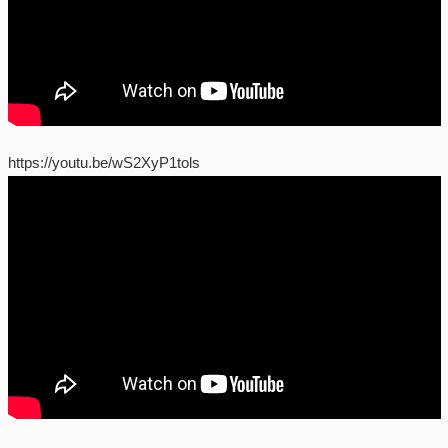
https://youtu.be/wS2XyP1tols