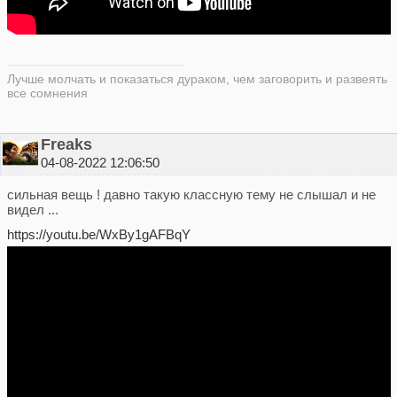
Лучше молчать и показаться дураком, чем заговорить и развеять
все сомнения
Freaks
04-08-2022 12:06:50
сильная вещь ! давно такую классную тему не слышал и не
видел ...
https://youtu.be/WxBy1gAFBqY