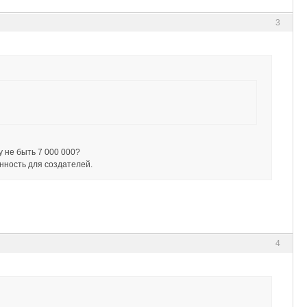
3
у не быть 7 000 000?
нность для создателей.
4