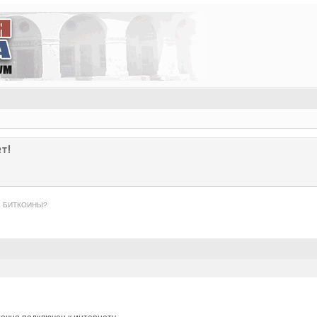
т!
Е БИТКОИНЫ?