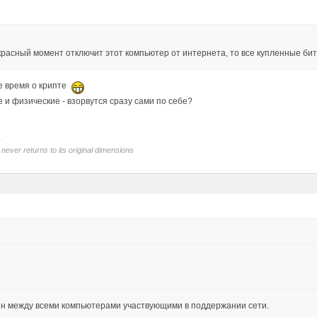
екрасный момент отключит этот компьютер от интернета, то все купленные би
е время о крипте
е и физические - взорвутся сразу сами по себе?
never returns to its original dimensions
ен между всеми компьютерами участвующими в поддержании сети.