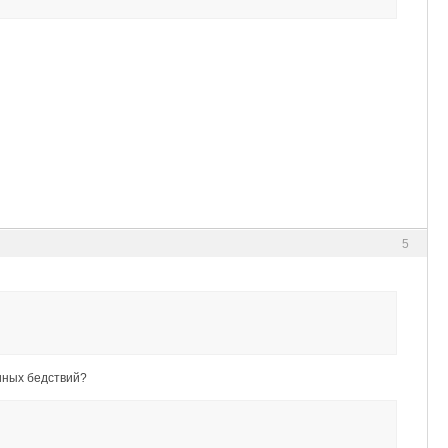
5
хиных бедствий?