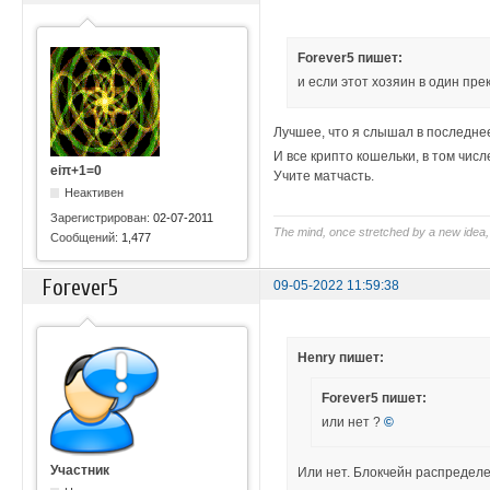
Forever5 пишет:
и если этот хозяин в один пр
Лучшее, что я слышал в последне
И все крипто кошельки, в том числ
eiπ+1=0
Учите матчасть.
Неактивен
Зарегистрирован:
02-07-2011
The mind, once stretched by a new idea, 
Сообщений:
1,477
Forever5
09-05-2022 11:59:38
Henry пишет:
Forever5 пишет:
или нет ?
©
Участник
Или нет. Блокчейн распредел