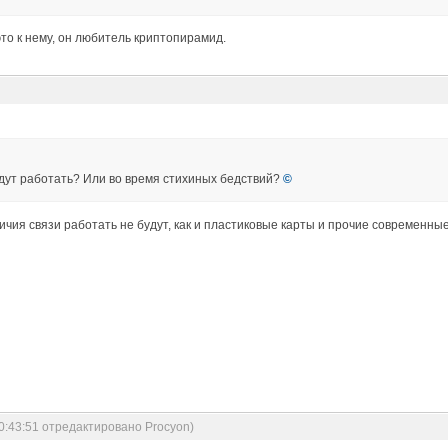
то к нему, он любитель криптопирамид.
будут работать? Или во время стихиных бедствий?
©
ичия связи работать не будут, как и пластиковые карты и прочие современны
0:43:51 отредактировано Procyon)