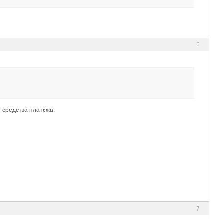
6
е средства платежа.
7