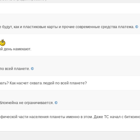
е будут, как и пластиковые карты и прочие современные средства платежа.
©
й день намекают.
по всей планете.
©
ать? Как насчет охвата людей по всей планете?
локчейна не ограничивается.
©
ифической части населения планеты именно в этом. Даже ТС начал с биткоино