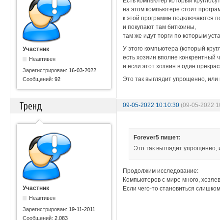
Есть компьютер который круглосут
на этом компьютере стоит програ
к этой программе подключаются п
и покупают там биткоины,
там же идут торги по которым уст
У этого компьютера (который круг
Участник
есть хозяин вполне конкрентный ч
Неактивен
и если этот хозяин в один прекра
Зарегистрирован:
16-03-2022
Это так выглядит упрощенно, или 
Сообщений:
92
Тренд
09-05-2022 10:10:30
(09-05-2022 1
Forever5 пишет:
Это так выглядит упрощенно, 
Продолжим исследование:
Компьютеров с мире много, хозяев
Участник
Если чего-то становиться слишко
Неактивен
Зарегистрирован:
19-11-2011
Сообщений:
2,083