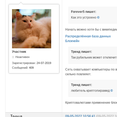
Forever5 пишет:
Как это устроено
©
Начать можно хотя бы с википедии
Распределённая база данных
Блокчейн
Участник
Тренд пишет:
Неактивен
Так рубильник может отключит
Зарегистрирован:
24-07-2019
Сообщений:
409
Сеть охватывает компьютеры по вс
сильно повлияет.
Тренд пишет:
любитель криптопирамид
©
Криптовалютами применение блок
Тренд
09-05-2022 10:56:41
(09-05-2022 1