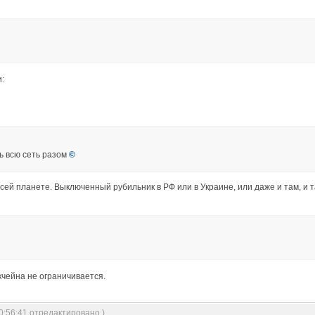
:
ь всю сеть разом
©
ей планете. Выключенный рубильник в РФ или в Украине, или даже и там, и 
чейна не ограничивается.
0:56:41 отредактировано )