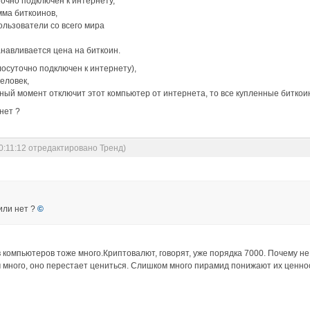
очно подключен к интернету,
мма биткоинов,
ользователи со всего мира
анавливается цена на биткоин.
лосуточно подключен к интернету),
еловек,
сный момент отключит этот компьютер от интернета, то все купленные биткои
нет ?
0:11:12 отредактировано Тренд)
или нет ?
©
 компьютеров тоже много.Криптовалют, говорят, уже порядка 7000. Почему не
м много, оно перестает цениться. Слишком много пирамид понижают их ценно