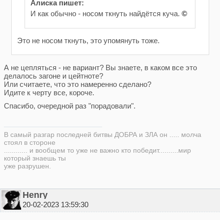
Алиска пишет:
И как обычно - носом ткнуть найдётся куча.
©
Это не носом ткнуть, это упомянуть тоже.
А не цепляться - не вариант? Вы знаете, в каком все это
делалось загоне и цейтноте?
Или считаете, что это намеренно сделано?
Идите к черту все, короче.
Спасибо, очередной раз "порадовали".
В самый разгар последней битвы ДОБРА и ЗЛА он ..... молча
стоял в стороне
............ и вообщем то уже не важно кто победит..........мир
который знаешь ты
уже разрушен.
Henry
20-02-2023 13:59:30