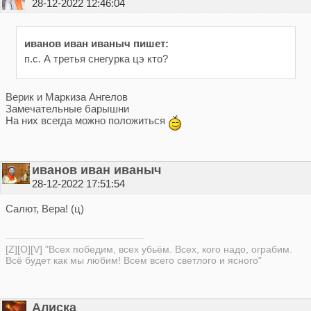
28-12-2022 12:46:04
иванов иван иваныч пишет:
п.с. А третья снегурка цэ кто?
Верик и Маркиза Ангелов
Замечательные барышни
На них всегда можно положиться
иванов иван иваныч
28-12-2022 17:51:54
Салют, Вера! (ц)
[Z][O][V] "Всех победим, всех убьём. Всех, кого надо, ограбим.
Всё будет как мы любим! Всем всего светлого и ясного"
Алиска