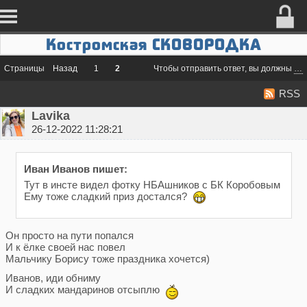
Костромская СКОВОРОДКА
Страницы
Назад
1
2
Чтобы отправить ответ, вы должны
во
RSS
Lavika
26-12-2022 11:28:21
Иван Иванов пишет:
Тут в инсте видел фотку НБАшников с БК Коробовым
Ему тоже сладкий приз достался?
Он просто на пути попался
И к ёлке своей нас повел
Мальчику Борису тоже праздника хочется)
Иванов, иди обниму
И сладких мандаринов отсыплю