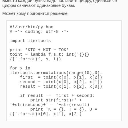
Вместо каждой буквы надо поставить цифру, одинаковые
цифры означают одинаковые буквы.
Может кому пригодится решение:
#!/usr/bin/python

# -*- coding: utf-8 -*-

import itertools

print 'KTO + KOT = TOK'

toint = lambda f,s,t: int('{}{}
{}'.format(f, s, t))

for x in 
itertools.permutations(range(10),3):

    first  = toint(x[0], x[1], x[2])

    second = toint(x[0], x[2], x[1])

    result = toint(x[1], x[2], x[0])

    if result ==  first + second: 

        print str(first)+' + 
'+str(second)+' = '+str(result)

        print 'K = {}, T = {}, O = 
{}'.format(x[0], x[1], x[2])