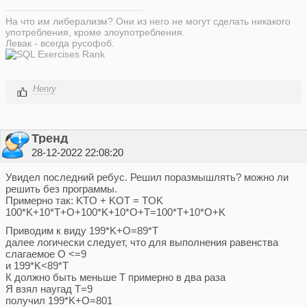
На что им либерализм? Они из него не могут сделать никакого
употребления, кроме злоупотребления.
Левак - всегда русофоб.
Henry
Тренд
28-12-2022 22:08:20
Увидел последний ребус. Решил поразмышлять? можно ли
решить без программы.
Примерно так: KTO + KOT = TOK
100*K+10*T+O+100*K+10*O+T=100*T+10*O+K
Приводим к виду 199*K+O=89*T
далее логически следует, что для выполнения равенства
слагаемое O <=9
и 199*K<89*T
К должно быть меньше Т примерно в два раза
Я взял наугад Т=9
получил 199*K+O=801