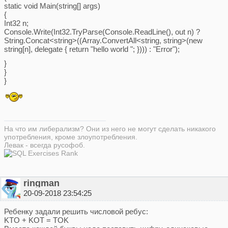
static void Main(string[] args)
{
Int32 n;
Console.Write(Int32.TryParse(Console.ReadLine(), out n) ?
String.Concat<string>((Array.ConvertAll<string, string>(new
string[n], delegate { return "hello world "; }))) : "Error");
}
}
}
На что им либерализм? Они из него не могут сделать никакого
употребления, кроме злоупотребления.
Левак - всегда русофоб.
ringman
20-09-2018 23:54:25
Ребенку задали решить числовой ребус:
KTO + KOT = TOK