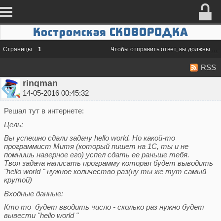
Костромская СКОВОРОДКА
Страницы
1
Чтобы отправить ответ, вы должны
во
RSS
ringman
14-05-2016 00:45:32
Решал тут в интернете:
Цель:
Вы успешно сдали задачу hello world. Но какой-то
программист Митя (который пишет на 1C, ты и не
помнишь наверное его) успел сдать ее раньше тебя.
Твоя задача написать программу которая будет выводить
"hello world " нужное количество раз(ну ты же тут самый
крутой)
Входные данные:
Кто то будет вводить число - сколько раз нужно будет
вывести "hello world "