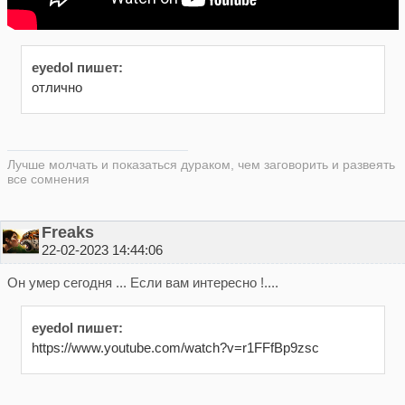
eyedol пишет:
отлично
Лучше молчать и показаться дураком, чем заговорить и развеять
все сомнения
Freaks
22-02-2023 14:44:06
Он умер сегодня ... Если вам интересно !....
eyedol пишет:
https://www.youtube.com/watch?v=r1FFfBp9zsc