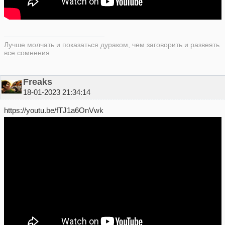
Лучше молчать и показаться дураком, чем заговорить и развеять
все сомнения
Freaks
18-01-2023 21:34:14
https://youtu.be/fTJ1a6OnVwk