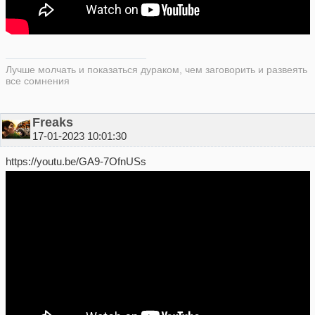
Лучше молчать и показаться дураком, чем заговорить и развеять
все сомнения
Freaks
17-01-2023 10:01:30
https://youtu.be/GA9-7OfnUSs