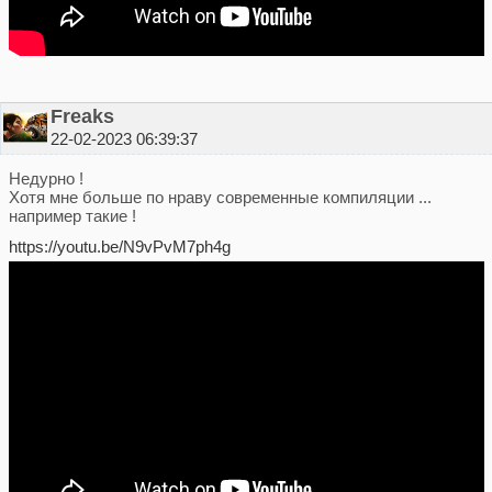
Freaks
22-02-2023 06:39:37
Недурно !
Хотя мне больше по нраву современные компиляции ...
например такие !
https://youtu.be/N9vPvM7ph4g