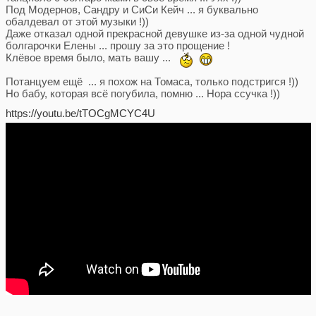
Под Модернов, Сандру и СиСи Кейч ... я буквально
обалдевал от этой музыки !))
Даже отказал одной прекрасной девушке из-за одной чудной
болгарочки Елены ... прошу за это прощение !
Клёвое время было, мать вашу ...
Потанцуем ещё ... я похож на Томаса, только подстригся !))
Но бабу, которая всё погубила, помню ... Нора ссучка !))
https://youtu.be/tTOCgMCYC4U