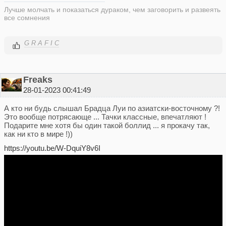
Лучше молчать и показаться дураком, чем заговорить и развеять
все сомнения
G R A F I C
Freaks
28-01-2023 00:41:49
А кто ни будь слышал Брадца Луи по азиатски-восточному ?!
Это вообще потрясающе ... Тачки классные, впечатляют !
Подарите мне хотя бы один такой боллид ... я прокачу так,
как ни кто в мире !))
https://youtu.be/W-DquiY8v6I