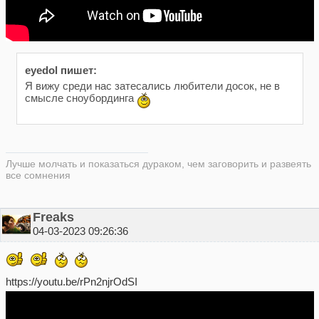
eyedol пишет:
Я вижу среди нас затесались любители досок, не в
смысле сноубординга
Лучше молчать и показаться дураком, чем заговорить и развеять
все сомнения
Freaks
04-03-2023 09:26:36
https://youtu.be/rPn2njrOdSI