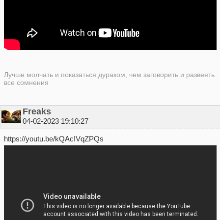
Лучше молчать и показаться дураком, чем заговорить и развеять
все сомнения
Freaks
04-02-2023 19:10:27
https://youtu.be/kQAcIVqZPQs