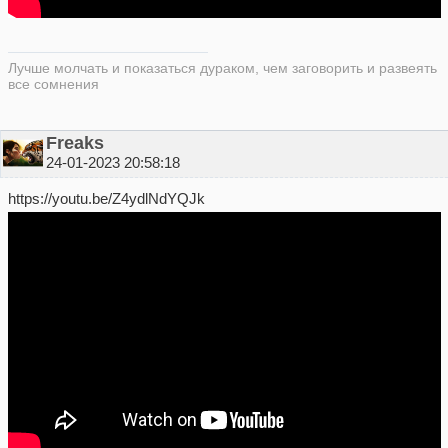
Лучше молчать и показаться дураком, чем заговорить и развеять
все сомнения
Freaks
24-01-2023 20:58:18
https://youtu.be/Z4ydlNdYQJk