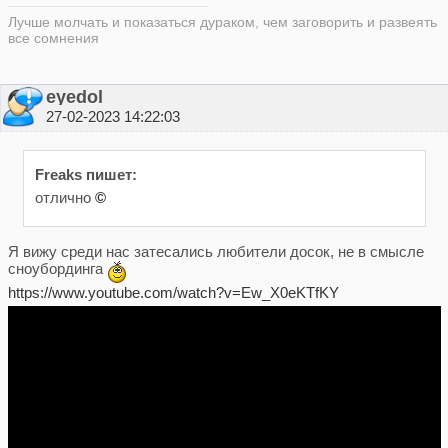
Лучше молчать и показаться дураком, чем заговорить и развеять
все сомнения
eyedol
27-02-2023 14:22:03
Freaks пишет:
отлично
©
Я вижу среди нас затесались любители досок, не в смысле
сноубординга
https://www.youtube.com/watch?v=Ew_X0eKTfKY