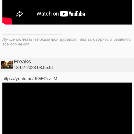
Лучше молчать и показаться дураком, чем заговорить и развеять
все сомнения
Freaks
13-02-2023 08:55:51
https://youtu.be/rItGFt1rz_M