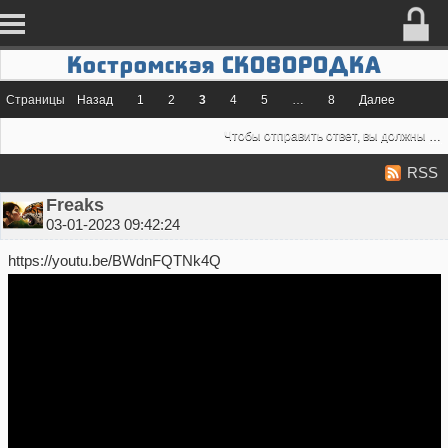
Костромская СКОВОРОДКА
Страницы
Назад
1
2
3
4
5
…
8
Далее
Чтобы отправить ответ, вы должны
во
RSS
Freaks
03-01-2023 09:42:24
https://youtu.be/BWdnFQTNk4Q