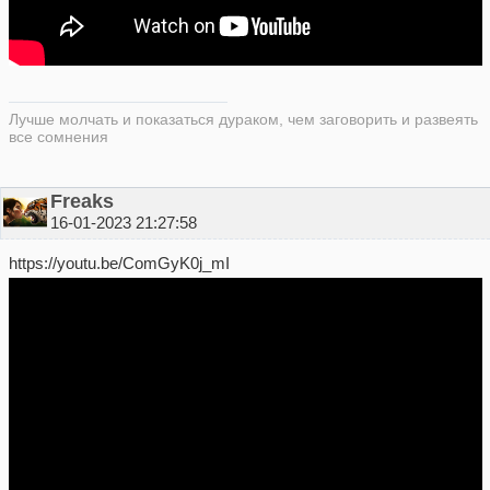
Лучше молчать и показаться дураком, чем заговорить и развеять
все сомнения
Freaks
16-01-2023 21:27:58
https://youtu.be/ComGyK0j_mI