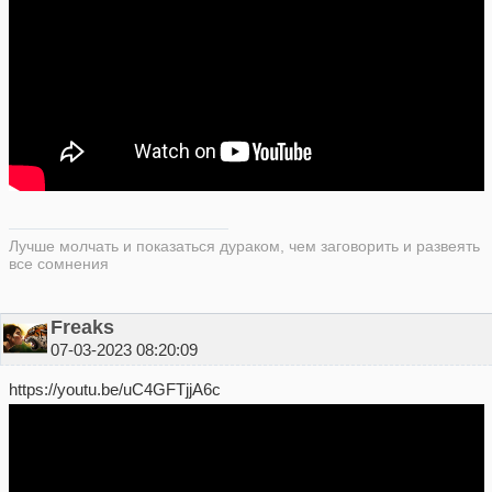
Лучше молчать и показаться дураком, чем заговорить и развеять
все сомнения
Freaks
07-03-2023 08:20:09
https://youtu.be/uC4GFTjjA6c