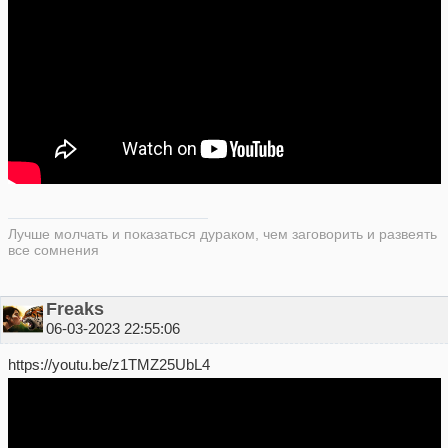
Лучше молчать и показаться дураком, чем заговорить и развеять
все сомнения
Freaks
06-03-2023 22:55:06
https://youtu.be/z1TMZ25UbL4