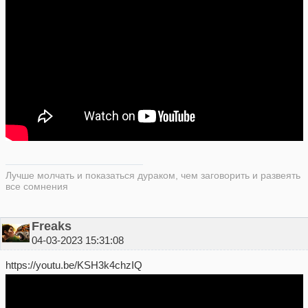
Лучше молчать и показаться дураком, чем заговорить и развеять
все сомнения
Freaks
04-03-2023 15:31:08
https://youtu.be/KSH3k4chzIQ