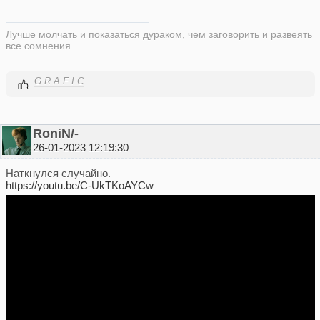
Лучше молчать и показаться дураком, чем заговорить и развеять
все сомнения
G R A F I C
RoniN/-
26-01-2023 12:19:30
Наткнулся случайно.
https://youtu.be/C-UkTKoAYCw