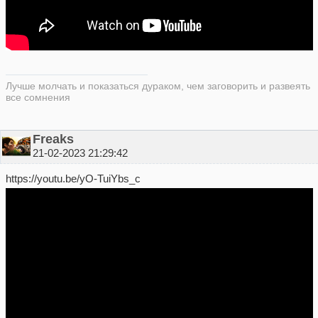
Лучше молчать и показаться дураком, чем заговорить и развеять
все сомнения
Freaks
21-02-2023 21:29:42
https://youtu.be/yO-TuiYbs_c