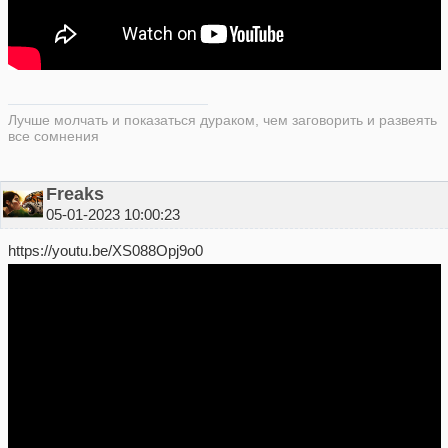
Лучше молчать и показаться дураком, чем заговорить и развеять
все сомнения
Freaks
05-01-2023 10:00:23
https://youtu.be/XS088Opj9o0