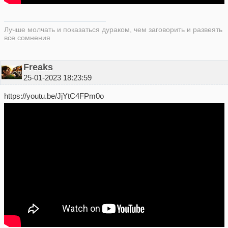
Лучше молчать и показаться дураком, чем заговорить и развеять
все сомнения
Freaks
25-01-2023 18:23:59
https://youtu.be/JjYtC4FPm0o