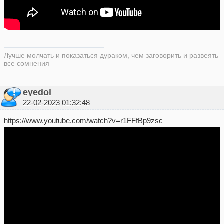
Лучше молчать и показаться дураком, чем заговорить и развеять
все сомнения
eyedol
22-02-2023 01:32:48
https://www.youtube.com/watch?v=r1FFfBp9zsc