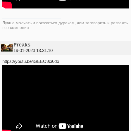
Лучше молчать и показаться дураком, чем заговорить и развеять
все сомнения
Freaks
19-01-2023 13:31:10
https://youtu.be/iGEEO9ci6do