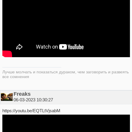
Лучше молчать и показаться дураком, чем заговорить и развеять
все сомнения
Freaks
06-03-2023 10:30:27
https://youtu.be/EQTLtVjsabM