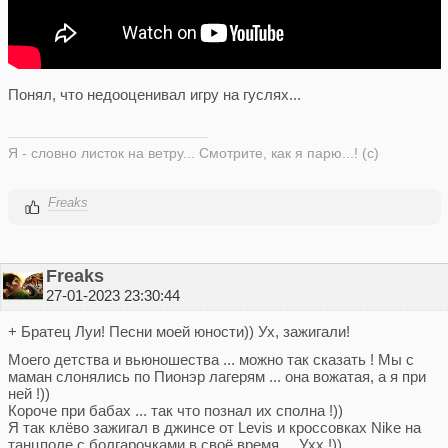
Понял, что недооценивал игру на гуслях...
Я - словно листок на ветру... Смотрите, как я парю...! (с)
Freaks
Freaks
27-01-2023 23:30:44
+ Братец Луи! Песни моей юности)) Ух, зажигали!
Моего детства и вьюношества ... можно так сказать ! Мы с
маман слонялись по Пионэр лагерям ... она вожатая, а я при
ней !))
Короче при бабах ... так что познал их сполна !))
Я так клёво зажигал в джинсе от Levis и кроссовках Nike на
танцполе с болгарочками в своё время ... Ухх !))