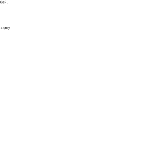
убей,
 вернут
,