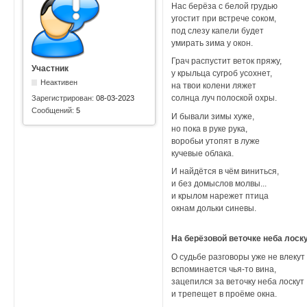
Нас берёза с белой грудью
угостит при встрече соком,
под слезу капели будет
умирать зима у окон.
Грач распустит веток пряжу,
Участник
у крыльца сугроб усохнет,
Неактивен
на твои колени ляжет
солнца луч полоской охры.
Зарегистрирован:
08-03-2023
Сообщений:
5
И бывали зимы хуже,
но пока в руке рука,
воробьи утопят в луже
кучевые облака.
И найдётся в чём виниться,
и без домыслов молвы...
и крылом нарежет птица
окнам дольки синевы.
На берёзовой веточке неба лоск
О судьбе разговоры уже не влекут 
вспоминается чья-то вина,
зацепился за веточку неба лоскут
и трепещет в проёме окна.