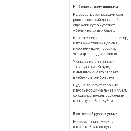
И чёрному грачу поверим
На серость стен мазками охры
рассвет погожий день нанёс,
ещё один сугроб усохнет
у белых ног худых берёз.
Из жарких стран - пора на север,
и птичьим стаям не до сна,
и чёрному грачу поверим,
что март и на дворе весна.
У сердца истина простая -
твоя рука в моей руке,
и льдинкой облако растает
в небесной голубой реке.
Судьба побалует хорошим...
и пусть морщинка льнёт к губам,
сегодня мы печаль раскрошим,
как корку хлеба голубям.
Болтливый ручеёк уносит
Воспоминания - минуты,
а сколько было на пути,