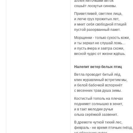
аллея ниточками веток
сошьёт лоскутья синевы.
Приветливей, светлее лица,
и легче груз прожитых лет,
и мнит себя свободной птицей
пустой разорванный пакет.
Морщинки - только сухость кожи,
и ты зеркал не слушай ложь...
и пусть вчера и завтра схожи,
весной чудес от жизни ждёшь.
Налепит ветер белых птиц
Ветла проводит битый лёд,
клин журавлиный встретим мы,
и белой бабочкой вспорхнёт
с весенних трав душа зимы.
Костистый тополь на плечах
поднимет солнышко в зенит,
и в такт мелодии ручья
ольха серёжкой зазвенит.
В дремоте чуткой тихий лес,
февраль - не время птичьих гнёзд,