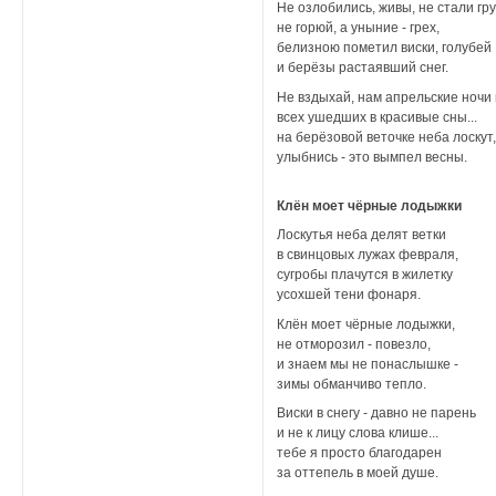
Не озлобились, живы, не стали гр
не горюй, а уныние - грех,
белизною пометил виски, голубей
и берёзы растаявший снег.
Не вздыхай, нам апрельские ночи
всех ушедших в красивые сны...
на берёзовой веточке неба лоскут
улыбнись - это вымпел весны.
Клён моет чёрные лодыжки
Лоскутья неба делят ветки
в свинцовых лужах февраля,
сугробы плачутся в жилетку
усохшей тени фонаря.
Клён моет чёрные лодыжки,
не отморозил - повезло,
и знаем мы не понаслышке -
зимы обманчиво тепло.
Виски в снегу - давно не парень
и не к лицу слова клише...
тебе я просто благодарен
за оттепель в моей душе.