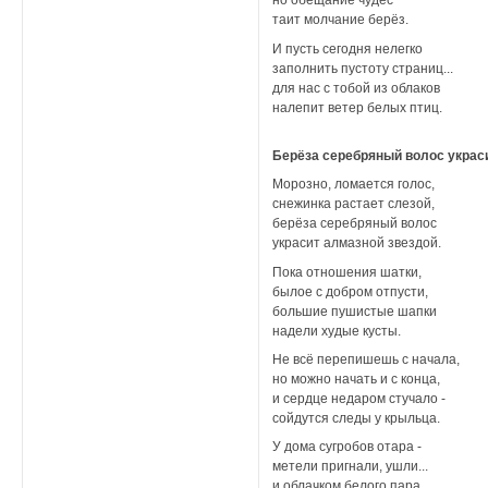
но обещание чудес
таит молчание берёз.
И пусть сегодня нелегко
заполнить пустоту страниц...
для нас с тобой из облаков
налепит ветер белых птиц.
Берёза серебряный волос украс
Морозно, ломается голос,
снежинка растает слезой,
берёза серебряный волос
украсит алмазной звездой.
Пока отношения шатки,
былое с добром отпусти,
большие пушистые шапки
надели худые кусты.
Не всё перепишешь с начала,
но можно начать и с конца,
и сердце недаром стучало -
сойдутся следы у крыльца.
У дома сугробов отара -
метели пригнали, ушли...
и облачком белого пара