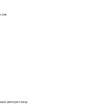
о сне
скает жёлтую слезу