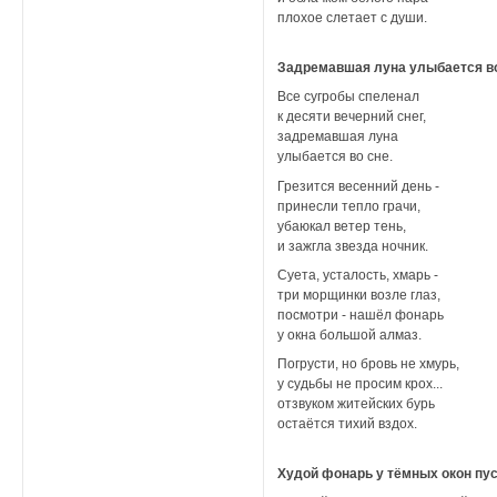
плохое слетает с души.
Задремавшая луна улыбается в
Все сугробы спеленал
к десяти вечерний снег,
задремавшая луна
улыбается во сне.
Грезится весенний день -
принесли тепло грачи,
убаюкал ветер тень,
и зажгла звезда ночник.
Суета, усталость, хмарь -
три морщинки возле глаз,
посмотри - нашёл фонарь
у окна большой алмаз.
Погрусти, но бровь не хмурь,
у судьбы не просим крох...
отзвуком житейских бурь
остаётся тихий вздох.
Худой фонарь у тёмных окон пу