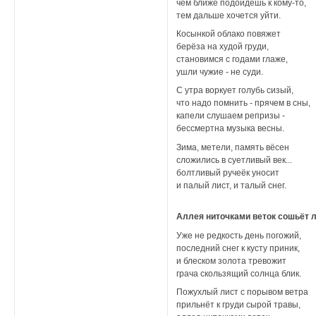
чем ближе подойдёшь к кому-то,
тем дальше хочется уйти.
Косынкой облако повяжет
берёза на худой груди,
становимся с годами глаже,
ушли чужие - не суди.
С утра воркует голубь сизый,
что надо помнить - прячем в сны,
капели слушаем репризы -
бессмертна музыка весны.
Зима, метели, память вёсен
сложились в суетливый век...
болтливый ручеёк уносит
и палый лист, и талый снег.
Аллея ниточками веток сошьёт 
Уже не редкость день погожий,
последний снег к кусту приник,
и блеском золота тревожит
грача скользящий солнца блик.
Пожухлый лист с порывом ветра
прильнёт к груди сырой травы,