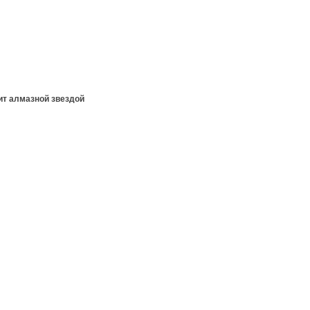
ит алмазной звездой