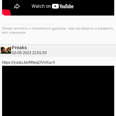
Лучше молчать и показаться дураком, чем заговорить и развеять
все сомнения
Freaks
02-05-2023 22:01:59
https://youtu.be/MlwqOVnXuc4