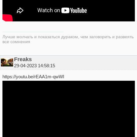
Лучше молчать и показаться дураком, чем заговорить и развеять
все сомнения
Freaks
29-04-2023 14:58:15
https://youtu.be/rEAA1m-qwWI