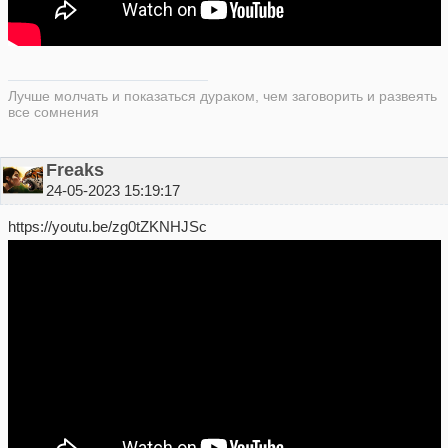
Лучше молчать и показаться дураком, чем заговорить и развеять
все сомнения
Freaks
24-05-2023 15:19:17
https://youtu.be/zg0tZKNHJSc