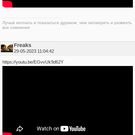
Лучше молчать и показаться дураком, чем заговорить и развеять
все сомнения
Freaks
29-05-2023 11:04:42
https://youtu.be/EGvvUk9d62Y