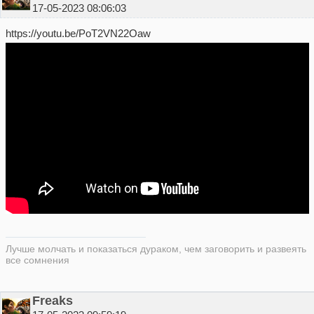
17-05-2023 08:06:03
https://youtu.be/PoT2VN22Oaw
Лучше молчать и показаться дураком, чем заговорить и развеять
все сомнения
Freaks