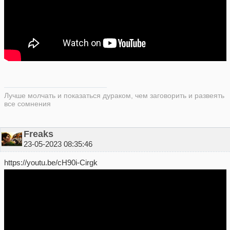
Лучше молчать и показаться дураком, чем заговорить и развеять
все сомнения
Freaks
23-05-2023 08:35:46
https://youtu.be/cH90i-Cirgk