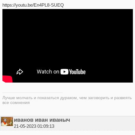
https://youtu.be/En4PL8-SUEQ
Лучше молчать и показаться дураком, чем заговорить и развеять
все сомнения
иванов иван иваныч
21-05-2023 01:09:13