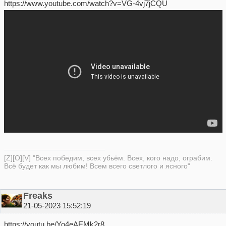
https://www.youtube.com/watch?v=VG-4vj7jCQU
[Z][O][V] "Всех победим, всех убьём. Всех, кого надо, ограбим.
Всё будет как мы любим! Всем всего светлого и ясного"
Freaks
21-05-2023 15:52:19
https://youtu.be/Yo4eAEMk2r8