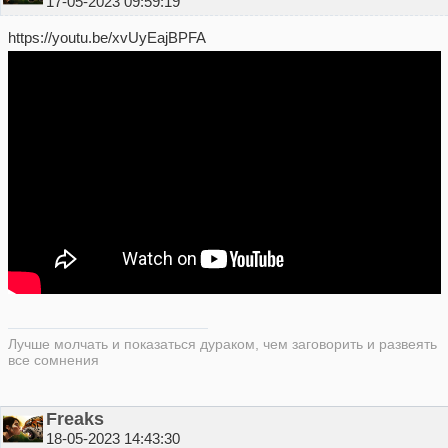
17-05-2023 09:59:19
https://youtu.be/xvUyEajBPFA
Лучше молчать и показаться дураком, чем заговорить и развеять
все сомнения
Freaks
18-05-2023 14:43:30