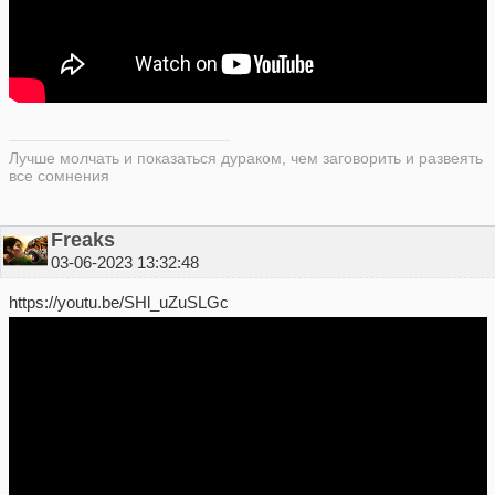
Лучше молчать и показаться дураком, чем заговорить и развеять
все сомнения
Freaks
03-06-2023 13:32:48
https://youtu.be/SHl_uZuSLGc