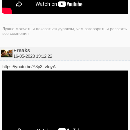
Лучше молчать и показаться дураком, чем заговорить и развеять
все сомнения
Freaks
16-05-2023 19:12:22
https://youtu.be/Y8p3i-vIqyA