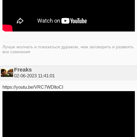
Лучше молчать и показаться дураком, чем заговорить и развеять
все сомнения
Freaks
02-06-2023 11:41:01
https://youtu.be/VRC7WDltoCI