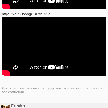
https://youtu.be/ogUURde922o
Лучше молчать и показаться дураком, чем заговорить и развеять
все сомнения
Freaks