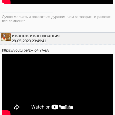
Лучше молчать и показаться дураком, чем заговорить и развеять
все сомнения
иванов иван иваныч
29-05-2023 23:49:41
https://youtu.be/z--Io4iYVeA