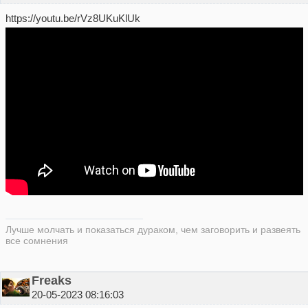
https://youtu.be/rVz8UKuKlUk
Лучше молчать и показаться дураком, чем заговорить и развеять
все сомнения
Freaks
20-05-2023 08:16:03