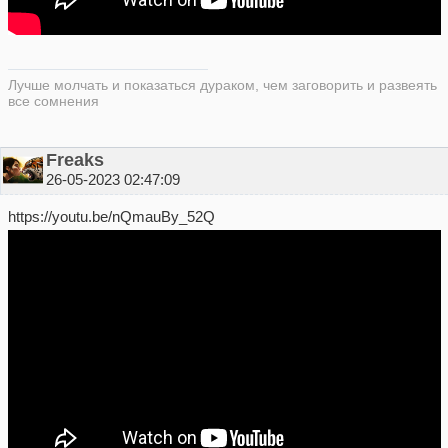
Лучше молчать и показаться дураком, чем заговорить и развеять
все сомнения
Freaks
26-05-2023 02:47:09
https://youtu.be/nQmauBy_52Q