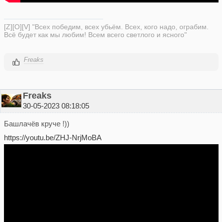
[Z][O][V] "Всех победим, всех убьём. Всех, кого надо, ограбим.
Всё будет как мы любим! Всем всего светлого и ясного"
Freaks
Freaks
30-05-2023 08:18:05
Башлачёв круче !))
https://youtu.be/ZHJ-NrjMoBA