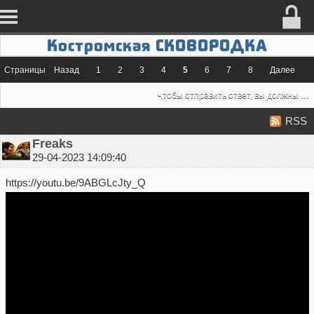
Костромская СКОВОРОДКА
Страницы
Назад
1
2
3
4
5
6
7
8
Далее
Чтобы отправить ответ, вы должны
во
RSS
Freaks
29-04-2023 14:09:40
https://youtu.be/9ABGLcJty_Q