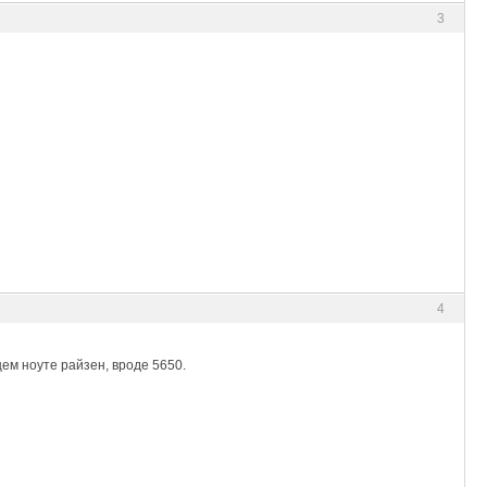
3
4
щем ноуте райзен, вроде 5650.