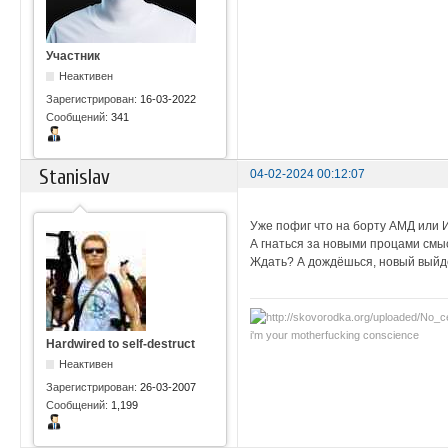
Участник
Неактивен
Зарегистрирован:
16-03-2022
Сообщений:
341
Stanislav
04-02-2024 00:12:07
Уже пофиг что на борту АМД или 
А гнаться за новыми процами смыс
Ждать? А дождёшься, новый выйд
i'm your motherfucking conscience
Hardwired to self-destruct
Неактивен
Зарегистрирован:
26-03-2007
Сообщений:
1,199