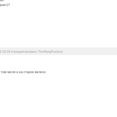
ии?
ирает)?
18:18:29 отредактировано TheWaspFactory)
 том числе и на старое железо.