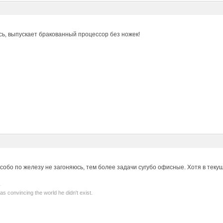
сь, выпускает бракованный процессор без ножек!
особо по железу не загоняюсь, тем более задачи сугубо офисные. Хотя в теку
as convincing the world he didn't exist.