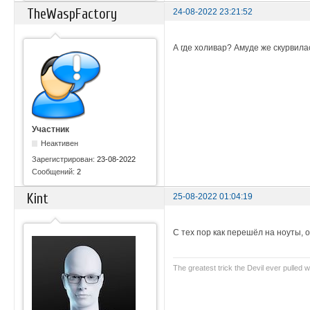
TheWaspFactory
24-08-2022 23:21:52
А где холивар? Амуде же скурвила
Участник
Неактивен
Зарегистрирован:
23-08-2022
Сообщений:
2
Kint
25-08-2022 01:04:19
С тех пор как перешёл на ноуты, 
The greatest trick the Devil ever pulled w