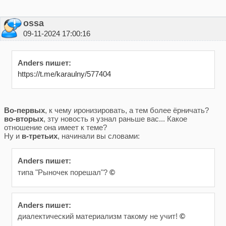
ossa
09-11-2024 17:00:16
Anders пишет:
https://t.me/karaulny/577404
Во-первых
, к чему иронизировать, а тем более ёрничать?
во-вторых
, зту новость я узнал раньше вас... Какое
отношение она имеет к теме?
Ну и
в-третьих
, начинали вы словами:
Anders пишет:
типа "Рыночек порешал"?
©
Anders пишет:
диалектический материализм такому не учит!
©