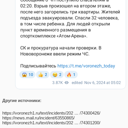
Другие источники:
https://voronezh1.ru/text/incidents/202 … /74300426/
https://news.mail.ru/incident/63550865/
https://voronezh1.ru/text/incidents/202 … /74301200/