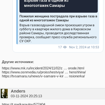
Другие источники:
https://www.mk.ru/incident/2024/11/02/z … orode.html
https://www.osnmedia.ru/proisshestviya/ … henshhina/
https://tvsamara.ru/news/v-samare-v-kir … nsionerka/
Anders
03-11-2024 20:25:13
https://t.me/karaulny/577404