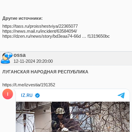
Другие источники:
https://tass.ru/proisshestviya/22365077
https://news.mail.ru/incident/63584094/
https://dzen.ru/news/story/bd3eaa74-66d … f1319650bc
ossa
12-11-2024 20:20:00
ЛУГАНСКАЯ НАРОДНАЯ РЕСПУБЛИКА
https://t.me/izvestia/191352