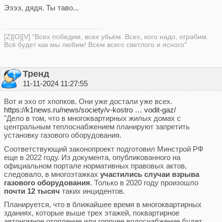
Ээээ, дядя. Ты таво...
[Z][O][V] "Всех победим, всех убьём. Всех, кого надо, ограбим.
Всё будет как мы любим! Всем всего светлого и ясного"
Тренд
11-11-2024 11:27:55
Вот и эхо от хпопков. Они уже достали уже всех.
https://k1news.ru/news/society/v-kostro … vodit-gaz/
"Дело в том, что в многоквартирных жилых домах с
центральным теплоснабжением планируют запретить
установку газового оборудования.
Соответствующий законопроект подготовил Минстрой РФ
еще в 2022 году. Из документа, опубликованного на
официальном портале нормативных правовых актов,
следовало, в многоэтажках
участились случаи взрыва
газового оборудования
. Только в 2020 году произошло
почти 12 тысяч
таких инцидентов.
Планируется, что в ближайшее время в многоквартирных
зданиях, которые выше трех этажей, поквартирное
автономное отопление или горячее водоснабжение будет