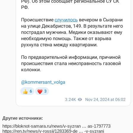
Другие источники:
https://bloknot-samara.ru/news/v-syzran … as-1797773
https://ren.tv/news/v-rossii/1283369-de … -v-syzrani