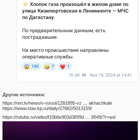
Другие источники:
https://ren.tv/news/v-rossii/1281895-vz … akhachkale
https://www.stav.kp.ru/daily/27662/5013159/
https://rutube.ru/video/f10b6e903d3899d … 8549/?r=wd