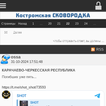
Костромская СКОВОРОДКА
Страницы
Назад
1
…
20
21
22
23
24
…
36
Далее
Чтобы отправить ответ, вы должны
во
RSS
ossa
31-10-2024 17:51:48
КАРАЧАЕВО-ЧЕРКЕССКАЯ РЕСПУБЛИКА
Погибших уже пять...
https://t.me/shot_shot/73593