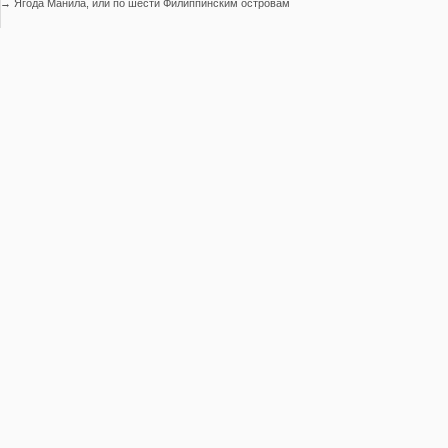
→
Ягода Манила, или по шести Филиппинским островам