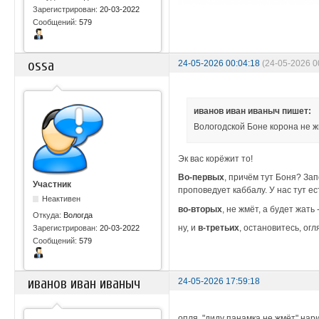
Зарегистрирован:
20-03-2022
Сообщений:
579
ossa
24-05-2026 00:04:18
(24-05-2026 0
иванов иван иваныч пишет:
Вологодской Боне корона не 
Эк вас корёжит то!
Во-первых
, причём тут Боня? Зап
Участник
проповедует каббалу. У нас тут е
Неактивен
во-вторых
, не жмёт, а будет жать
Откуда:
Вологда
ну, и
в-третьих
, остановитесь, ог
Зарегистрирован:
20-03-2022
Сообщений:
579
иванов иван иваныч
24-05-2026 17:59:18
опля, "диду панамка не жмёт" на