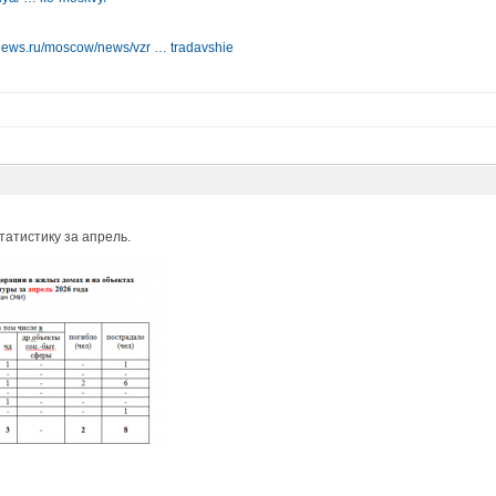
xnews.ru/moscow/news/vzr … tradavshie
татистику за апрель.