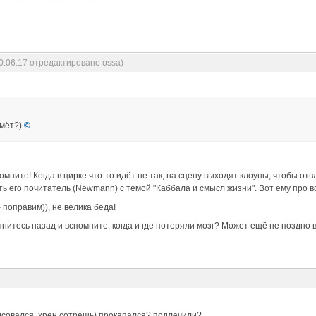
0:06:17 отредактировано ossa)
жмёт?)
©
омните! Когда в цирке что-то идёт не так, на сцену выходят клоуны, чтобы о
сть его почитатель (Newmann) с темой "Каббала и смысл жизни". Вот ему про в
 - поправим)), не велика беда!
лянитесь назад и вспомните: когда и где потеряли мозг? Может ещё не поздно 
рисовался. хрен сотрёшь) прокапался? подлечили?