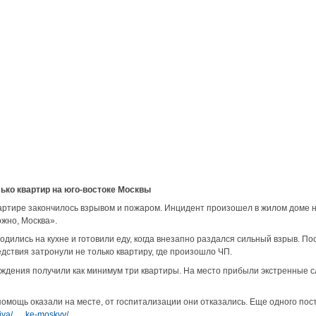
ько квартир на юго-востоке Москвы
вартире закончилось взрывом и пожаром. Инцидент произошел в жилом доме н
жно, Москва».
дились на кухне и готовили еду, когда внезапно раздался сильный взрыв. По
едствия затронули не только квартиру, где произошло ЧП.
ждения получили как минимум три квартиры. На место прибыли экстренные с
омощь оказали на месте, от госпитализации они отказались. Еще одного пост
viya/ … ke-moskvy/