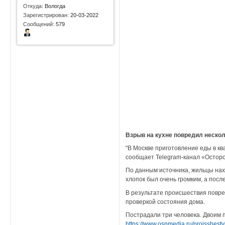
Откуда:
Вологда
Зарегистрирован:
20-03-2022
Сообщений:
579
Взрыв на кухне повредил нескол
"В Москве приготовление еды в к
сообщает Telegram-канал «Осторо
По данным источника, жильцы нахо
хлопок был очень громким, а посл
В результате происшествия повре
проверкой состояния дома.
Пострадали три человека. Двоим п
https://www.osnmedia.ru/proisshest