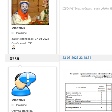
[Z][O][V] "Всех победим, всех убьём. 
Участник
Неактивен
Зарегистрирован:
17-03-2022
Сообщений:
533
ossa
23-05-2026 23:48:54
Участник
Неактивен
Откуда:
Вологда