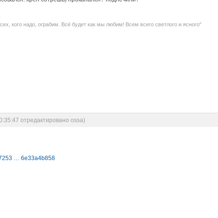
Всех, кого надо, ограбим. Всё будет как мы любим! Всем всего светлого и ясного"
0:35:47 отредактировано ossa)
-77253 … 6e33a4b858