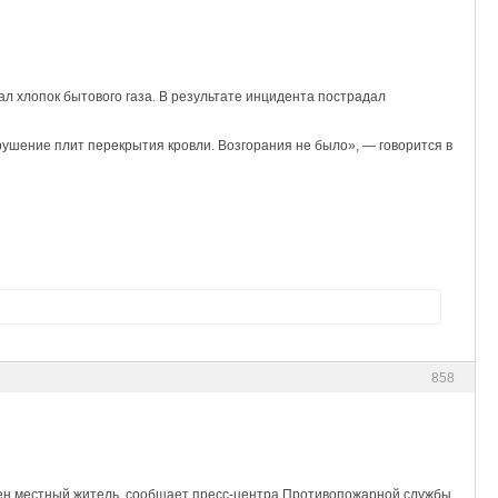
 хлопок бытового газа. В результате инцидента пострадал
рушение плит перекрытия кровли. Возгорания не было», — говорится в
858
анен местный житель, сообщает пресс-центра Противопожарной службы