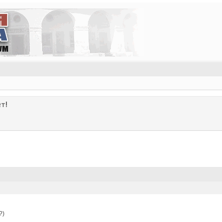
т!
?)