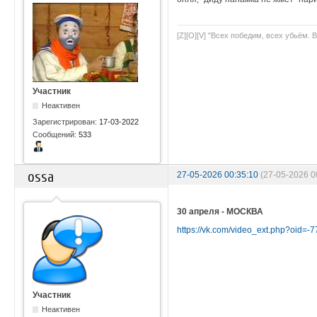
[Z][O][V] "Всех победим, всех убьём. 
Участник
Неактивен
Зарегистрирован:
17-03-2022
Сообщений:
533
ossa
27-05-2026 00:35:10
(27-05-2026 0
30 апреля - МОСКВА
https://vk.com/video_ext.php?oid=
Участник
Неактивен