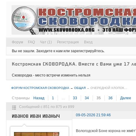
Форум
FAQ
Чат (1)
Регистрация
Вход
Вы не зашли.
Заходите к нам или зарегистрируйтесь.
Костромская СКОВОРОДКА. Вместе с Вами уже 17 ле
Сковородка - место встречи изменить нельзя
ФОРУМ КОСТРОМСКАЯ СКОВОРОДКА
→
ОБЩАЯ
→
ОЧЕРЕДНОЙ ХЛОПОК...
Страницы
Назад
1
…
33
34
35
36
Далее
Сообщений с 851 по 875 из 899
иванов иван иваныч
09-05-2026 21:59:46
Вологодской Боне корона не жмёт