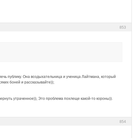
853
твлечь публику. Она воздыхательница и ученица Лайтмана, который
сяких боней и рассказывайте));
вернуть утраченное)), Это проблема похлеще какой-то короны)).
854