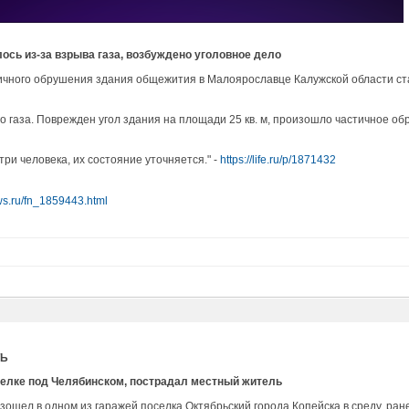
сь из-за взрыва газа, возбуждено уголовное дело
чного обрушения здания общежития в Малоярославце Калужской области стал
о газа. Поврежден угол здания на площади 25 кв. м, произошло частичное об
ри человека, их состояние уточняется." -
https://life.ru/p/1871432
ws.ru/fn_1859443.html
ТЬ
селке под Челябинском, пострадал местный житель
зошел в одном из гаражей поселка Октябрьский города Копейска в среду, р