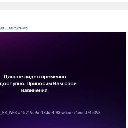
2150f … 6075/?r=wd