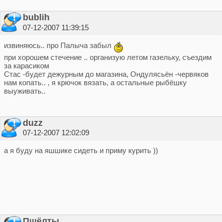
bublih
07-12-2007 11:39:15
извиняюсь.. про Палыча забыл
при хорошем стечение .. организую летом газельку, съездим
за карасиком
Стас -будет дежурным до магазина, Ондулясьён -червяков
нам копать.. , я крючок вязать, а остальные рыбёшку
выуживать..
duzz
07-12-2007 12:02:09
а я буду на яшшике сидеть и приму курить ))
Пшёлты