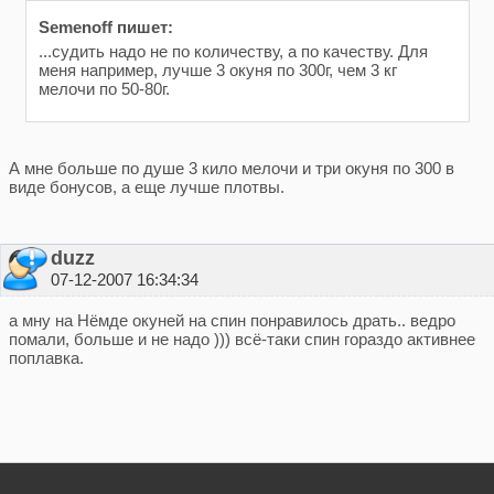
Semenoff пишет:
...судить надо не по количеству, а по качеству. Для
меня например, лучше 3 окуня по 300г, чем 3 кг
мелочи по 50-80г.
А мне больше по душе 3 кило мелочи и три окуня по 300 в
виде бонусов, а еще лучше плотвы.
duzz
07-12-2007 16:34:34
а мну на Нёмде окуней на спин понравилось драть.. ведро
помали, больше и не надо ))) всё-таки спин гораздо активнее
поплавка.