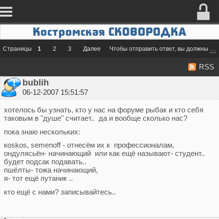
Костромская СКОВОРОДКА
Страницы
1
2
3
Далее
Чтобы отправить ответ, вы должны
во
RSS
bublih
06-12-2007 15:51:57
хотелось бы узнать, кто у нас на форуме рыбак и кто себя
таковым в "душе" считает.. да и вообще сколько нас?
пока знаю нескольких:
кoskos, semenoff - отнесём их к профессионалам,
ондулясьён- начинающий или как ещё называют- студент..
будет подсак подавать..
пшёлты- тожа начинающий,
я- тот ещё путаник ..
кто ещё с нами? записывайтесь..