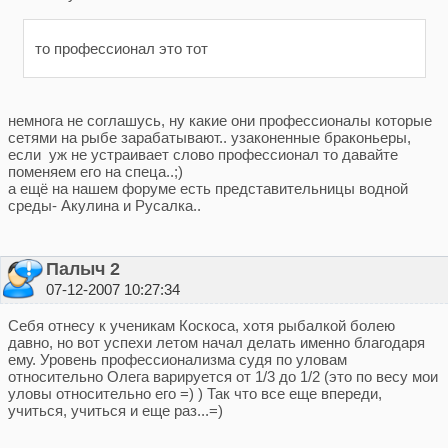
то профессионал это тот
немнога не соглашусь, ну какие они профессионалы которые
сетями на рыбе зарабатывают.. узаконенные браконьеры,
если уж не устраивает слово профессионал то давайте
поменяем его на спеца..;)
а ещё на нашем форуме есть представительницы водной
среды- Акулина и Русалка..
Палыч 2
07-12-2007 10:27:34
Себя отнесу к ученикам Коскоса, хотя рыбалкой болею
давно, но вот успехи летом начал делать именно благодаря
ему. Уровень профессионализма судя по уловам
относительно Олега варируется от 1/3 до 1/2 (это по весу мои
уловы относительно его =) ) Так что все еще впереди,
учиться, учиться и еще раз...=)