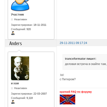
Участник
Неактивен
Зарегистрирован:
18-11-2011
Сообщений:
920
Anders
29-11-2011 09:17:24
tranceformator пишет:
деловая встреча в скайпе там
:lol:
с Питером?
и хам
Неактивен
краткий FAQ по форуму
Зарегистрирован:
22-03-2007
Сообщений:
9,118