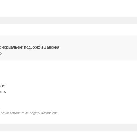
 с нормальной подборкой шансона.
у.
ссия
миго
never returns to its original dimensions