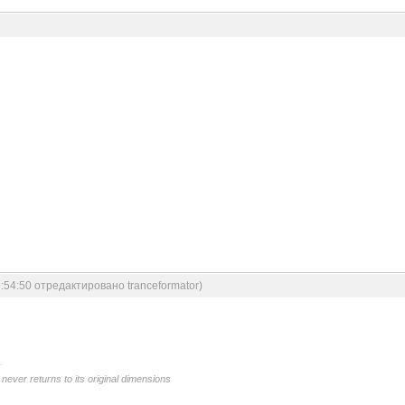
9:54:50 отредактировано tranceformator)
never returns to its original dimensions