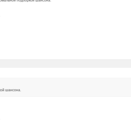
ормальной подборкой шансона.
кой шансона.