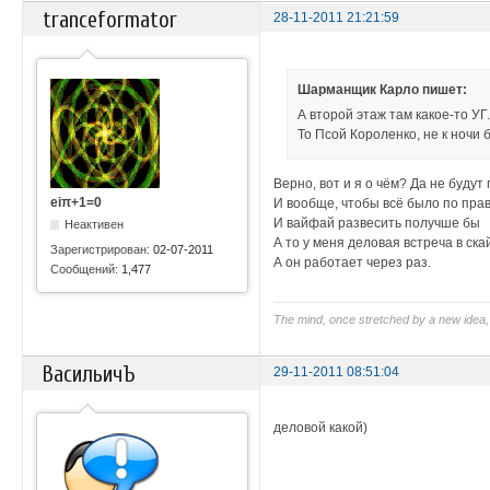
tranceformator
28-11-2011 21:21:59
Шарманщик Карло пишет:
А второй этаж там какое-то УГ
То Псой Короленко, не к ночи б
Верно, вот и я о чём? Да не будут
eiπ+1=0
И вообще, чтобы всё было по прав
И вайфай развесить получше бы
Неактивен
А то у меня деловая встреча в ск
Зарегистрирован:
02-07-2011
А он работает через раз.
Сообщений:
1,477
The mind, once stretched by a new idea, 
ВасильичЪ
29-11-2011 08:51:04
деловой какой)