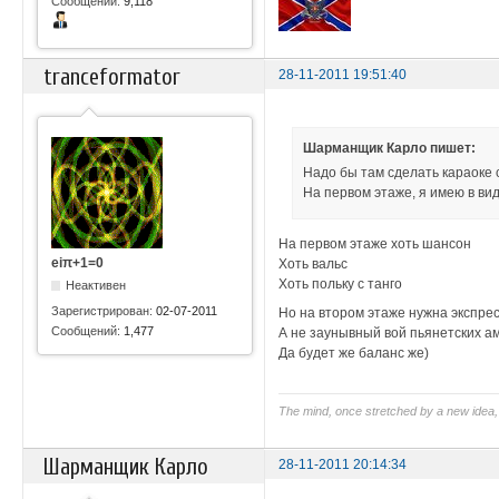
Сообщений:
9,118
tranceformator
28-11-2011 19:51:40
Шарманщик Карло пишет:
Надо бы там сделать караоке
На первом этаже, я имею в вид
На первом этаже хоть шансон
eiπ+1=0
Хоть вальс
Хоть польку с танго
Неактивен
Зарегистрирован:
02-07-2011
Но на втором этаже нужна экспре
Сообщений:
1,477
А не заунывный вой пьянетских а
Да будет же баланс же)
The mind, once stretched by a new idea, 
Шарманщик Карло
28-11-2011 20:14:34