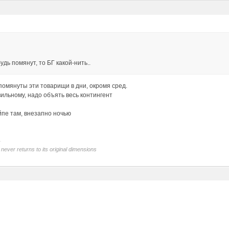
.
удь помянут, то БГ какой-нить..
 помянуты эти товарищи в дни, окромя сред.
ильному, надо объять весь контингент
айпе там, внезапно ночью
never returns to its original dimensions