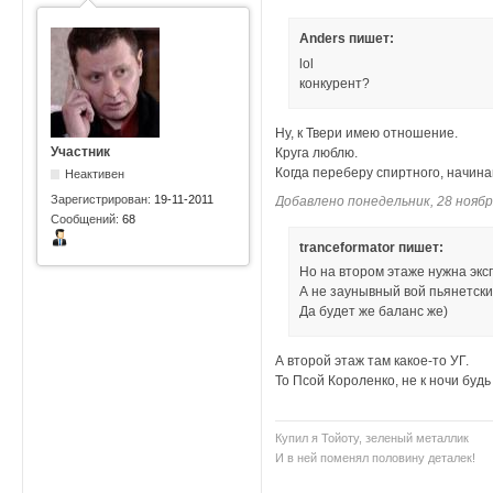
Anders пишет:
lol
конкурент?
Ну, к Твери имею отношение.
Участник
Круга люблю.
Когда переберу спиртного, начина
Неактивен
Зарегистрирован:
19-11-2011
Добавлено понедельник, 28 ноября 
Сообщений:
68
tranceformator пишет:
Но на втором этаже нужна экс
А не заунывный вой пьянетски
Да будет же баланс же)
А второй этаж там какое-то УГ.
То Псой Короленко, не к ночи будь 
Купил я Тойоту, зеленый металлик
И в ней поменял половину деталек!