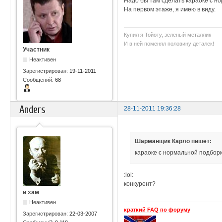
Надо бы там сделать караоке с н
На первом этаже, я имею в виду.
Купил я Тойоту, зеленый металлик
И в ней поменял половину деталек!
Участник
Неактивен
Зарегистрирован:
19-11-2011
Сообщений:
68
Anders
28-11-2011 19:36:28
Шарманщик Карло пишет:
караоке с нормальной подбор
:lol:
конкурент?
и хам
Неактивен
краткий FAQ по форуму
Зарегистрирован:
22-03-2007