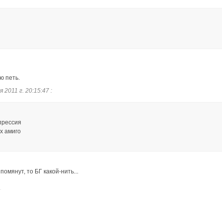
ю петь.
2011 г. 20:15:47 :
прессия
х амиго
помянут, то БГ какой-нить...