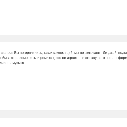
ансон Вы погорячились, таких композиций мы не включаем. Ди-джей подстраи
бывают разные сеты и ремиксы, что не играет, так это хаус-это не наш форм
лярная музыка.