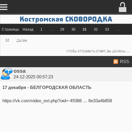
Костромская СКОВОРОДКА
Страницы
Назад
1
…
29
30
31
32
33
…
36
Далее
Чтобы отправить ответ, вы должны
во
RSS
ossa
24-12-2025 00:57:23
17 декабря - БЕЛГОРОДСКАЯ ОБЛАСТЬ
https://vk.com/video_ext.php?oid=-49388 … 6e33a4b858