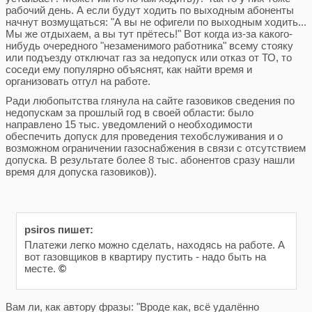
рабочий день. А если будут ходить по выходным абоненты
начнут возмущаться: "А вы не офигели по выходным ходить...
Мы же отдыхаем, а вы тут прётесь!" Вот когда из-за какого-
нибудь очередного "незаменимого работника" всему стояку
или подъезду отключат газ за недопуск или отказ от ТО, то
соседи ему популярно объяснят, как найти время и
организовать отгул на работе.
Ради любопытства глянула на сайте газовиков сведения по
недопускам за прошлый год в своей области: было
направлено 15 тыс. уведомлений о необходимости
обеспечить допуск для проведения техобслуживания и о
возможном ограничении газоснабжения в связи с отсутствием
допуска. В результате более 8 тыс. абонентов сразу нашли
время для допуска газовиков)).
psiros пишет:
Платежи легко можно сделать, находясь на работе. А
вот газовщиков в квартиру пустить - надо быть на
месте.
©
Вам ли, как автору фразы: "Вроде как, всё удалённо