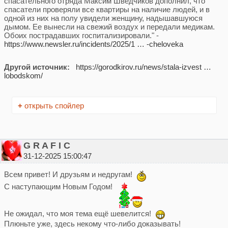
спасательного отряда Максим Шведчиков дополнил, что
спасатели проверяли все квартиры на наличие людей, и в
одной из них на полу увидели женщину, надышавшуюся
дымом. Ее вынесли на свежий воздух и передали медикам.
Обоих пострадавших госпитализировали." -
https://www.newsler.ru/incidents/2025/1 … -cheloveka
Другой источник:
https://gorodkirov.ru/news/stala-izvest …
lobodskom/
+
открыть спойлер
G R A F I C
31-12-2025 15:00:47
Всем привет! И друзьям и недругам!
С наступающим Новым Годом!
Не ожидал, что моя тема ещё шевелится!
Плюньте уже, здесь некому что-либо доказывать!