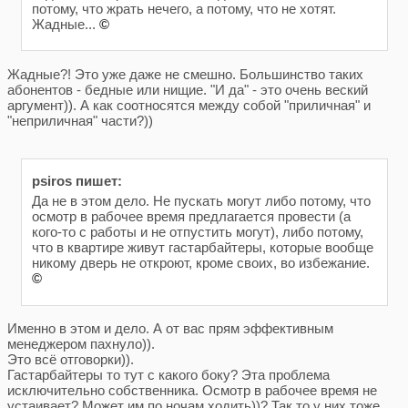
потому, что жрать нечего, а потому, что не хотят.
Жадные...
©
Жадные?! Это уже даже не смешно. Большинство таких
абонентов - бедные или нищие. "И да" - это очень веский
аргумент)). А как соотносятся между собой "приличная" и
"неприличная" части?))
psiros пишет:
Да не в этом дело. Не пускать могут либо потому, что
осмотр в рабочее время предлагается провести (а
кого-то с работы и не отпустить могут), либо потому,
что в квартире живут гастарбайтеры, которые вообще
никому дверь не откроют, кроме своих, во избежание.
©
Именно в этом и дело. А от вас прям эффективным
менеджером пахнуло)).
Это всё отговорки)).
Гастарбайтеры то тут с какого боку? Эта проблема
исключительно собственника. Осмотр в рабочее время не
устаивает? Может им по ночам ходить))? Так то у них тоже