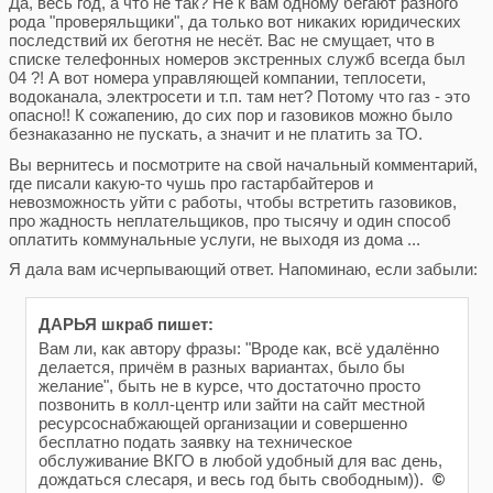
Да, весь год, а что не так? Не к вам одному бегают разного
рода "проверяльщики", да только вот никаких юридических
последствий их беготня не несёт. Вас не смущает, что в
списке телефонных номеров экстренных служб всегда был
04 ?! А вот номера управляющей компании, теплосети,
водоканала, электросети и т.п. там нет? Потому что газ - это
опасно!! К сожапению, до сих пор и газовиков можно было
безнаказанно не пускать, а значит и не платить за ТО.
Вы вернитесь и посмотрите на свой начальный комментарий,
где писали какую-то чушь про гастарбайтеров и
невозможность уйти с работы, чтобы встретить газовиков,
про жадность неплательщиков, про тысячу и один способ
оплатить коммунальные услуги, не выходя из дома ...
Я дала вам исчерпывающий ответ. Напоминаю, если забыли:
ДАРЬЯ шкраб пишет:
Вам ли, как автору фразы: "Вроде как, всё удалённо
делается, причём в разных вариантах, было бы
желание", быть не в курсе, что достаточно просто
позвонить в колл-центр или зайти на сайт местной
ресурсоснабжающей организации и совершенно
бесплатно подать заявку на техническое
обслуживание ВКГО в любой удобный для вас день,
дождаться слесаря, и весь год быть свободным)).
©