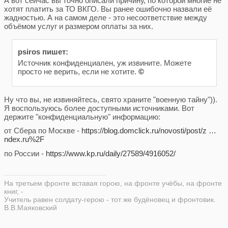
А вот сейчас вы точно описали причину, по которой многие не
хотят платить за ТО ВКГО. Вы ранее ошибочно назвали её
жадностью. А на самом деле - это несоответствие между
объёмом услуг и размером оплаты за них.
psiros пишет:
Источник конфиденциален, уж извините. Можете
просто не верить, если не хотите.
©
Ну что вы, не извиняйтесь, свято храните "военную тайну")).
Я воспользуюсь более доступными источниками. Вот
держите "конфиденциальную" информацию:
от Сбера по Москве -
https://blog.domclick.ru/novosti/post/z …
ndex.ru%2F
по России -
https://www.kp.ru/daily/27589/4916052/
На третьем фронте вставая горою, на фронте учёбы, на фронте
книг, -
Учитель равен солдату-герою - тот же будёновец и фронтовик.
В.В.Маяковский