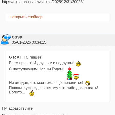
https://okha.online/news/okha/2025/12/31/20029/
+
открыть спойлер
ossa
05-01-2026 00:34:15
G R A F I C пишет:
Всем привет! И друзьям и недругам!
С наступающим Новым Годом!
Не ожидал, что моя тема ещё шевелится!
Плюньте уже, здесь некому что-либо доказывать!
Болото...
Ну, здравствуйте!