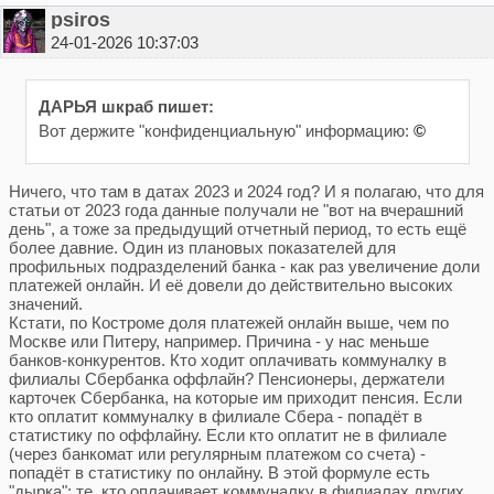
psiros
24-01-2026 10:37:03
ДАРЬЯ шкраб пишет:
Вот держите "конфиденциальную" информацию:
©
Ничего, что там в датах 2023 и 2024 год? И я полагаю, что для
статьи от 2023 года данные получали не "вот на вчерашний
день", а тоже за предыдущий отчетный период, то есть ещё
более давние. Один из плановых показателей для
профильных подразделений банка - как раз увеличение доли
платежей онлайн. И её довели до действительно высоких
значений.
Кстати, по Костроме доля платежей онлайн выше, чем по
Москве или Питеру, например. Причина - у нас меньше
банков-конкурентов. Кто ходит оплачивать коммуналку в
филиалы Сбербанка оффлайн? Пенсионеры, держатели
карточек Сбербанка, на которые им приходит пенсия. Если
кто оплатит коммуналку в филиале Сбера - попадёт в
статистику по оффлайну. Если кто оплатит не в филиале
(через банкомат или регулярным платежом со счета) -
попадёт в статистику по онлайну. В этой формуле есть
"дырка": те, кто оплачивает коммуналку в филиалах других