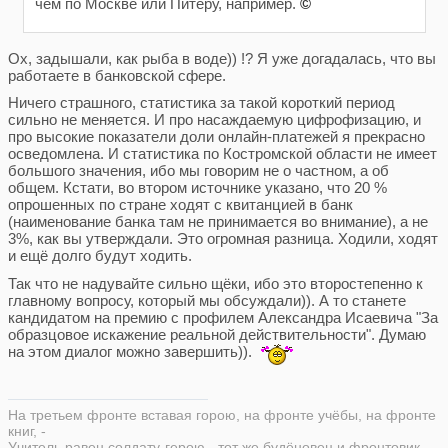
чем по Москве или Питеру, например.
©
Ох, задышали, как рыба в воде)) !? Я уже догадалась, что вы
работаете в банковской сфере.
Ничего страшного, статистика за такой короткий период
сильно не меняется. И про насаждаемую цифрофизацию, и
про высокие показатели доли онлайн-платежей я прекрасно
осведомлена. И статистика по Костромской области не имеет
большого значения, ибо мы говорим не о частном, а об
общем. Кстати, во втором источнике указано, что 20 %
опрошенных по стране ходят с квитанцией в банк
(наименование банка там не принимается во внимание), а не
3%, как вы утверждали. Это огромная разница. Ходили, ходят
и ещё долго будут ходить.
Так что не надувайте сильно щёки, ибо это второстепенно к
главному вопросу, который мы обсуждали)). А то станете
кандидатом на премию с профилем Александра Исаевича "За
образцовое искажение реальной действительности". Думаю
на этом диалог можно завершить)).
На третьем фронте вставая горою, на фронте учёбы, на фронте
книг, -
Учитель равен солдату-герою - тот же будёновец и фронтовик.