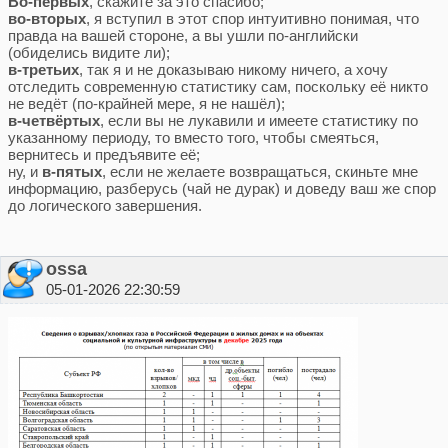
Во-первых
, скажите за это спасибо;
во-вторых
, я вступил в этот спор интуитивно понимая, что
правда на вашей стороне, а вы ушли по-английски
(обиделись видите ли);
в-третьих
, так я и не доказываю никому ничего, а хочу
отследить современную статистику сам, поскольку её никто
не ведёт (по-крайней мере, я не нашёл);
в-четвёртых
, если вы не лукавили и имеете статистику по
указанному периоду, то вместо того, чтобы смеяться,
вернитесь и предъявите её;
ну, и
в-пятых
, если не желаете возвращаться, скиньте мне
информацию, разберусь (чай не дурак) и доведу ваш же спор
до логического завершения.
ossa
05-01-2026 22:30:59