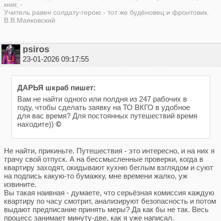
книг, -
Учитель равен солдату-герою - тот же будёновец и фронтовик.
В.В.Маяковский
psiros
23-01-2026 09:17:55
ДАРЬЯ шкраб пишет:
Вам не найти одного или полдня из 247 рабочих в
году, чтобы сделать заявку на ТО ВКГО в удобное
для вас время? Для постоянных путешествий время
находите))
©
Не найти, прикиньте. Путешествия - это интересно, и на них я
трачу свой отпуск. А на бессмысленные проверки, когда в
квартиру заходят, окидывают кухню беглым взглядом и суют
на подпись какую-то бумажку, мне времени жалко, уж
извините.
Вы такая наивная - думаете, что серьёзная комиссия каждую
квартиру по часу смотрит, анализируют безопасность и потом
выдают предписание принять меры? Да как бы не так. Весь
процесс занимает минуту-две, как я уже написал.