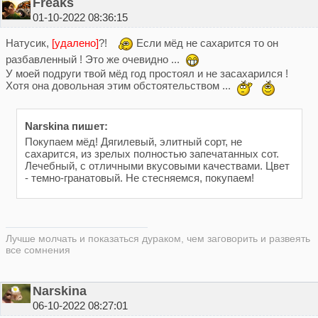
Freaks
01-10-2022 08:36:15
Натусик,
[удалено]
?!
Если мёд не сахарится то он
разбавленный ! Это же очевидно ...
У моей подруги твой мёд год простоял и не засахарился !
Хотя она довольная этим обстоятельством ...
Narskina пишет:
Покупаем мёд! Дягилевый, элитный сорт, не
сахарится, из зрелых полностью запечатанных сот.
Лечебный, с отличными вкусовыми качествами. Цвет
- темно-гранатовый. Не стесняемся, покупаем!
Лучше молчать и показаться дураком, чем заговорить и развеять
все сомнения
Narskina
06-10-2022 08:27:01