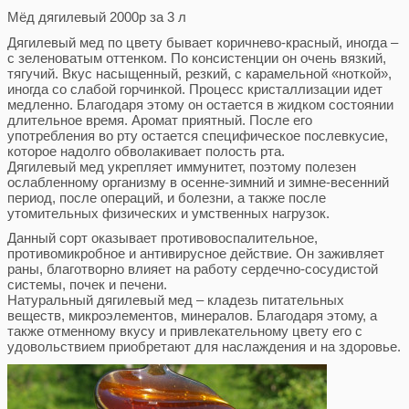
Мёд дягилевый 2000р за 3 л
Дягилевый мед по цвету бывает коричнево-красный, иногда –
с зеленоватым оттенком. По консистенции он очень вязкий,
тягучий. Вкус насыщенный, резкий, с карамельной «ноткой»,
иногда со слабой горчинкой. Процесс кристаллизации идет
медленно. Благодаря этому он остается в жидком состоянии
длительное время. Аромат приятный. После его
употребления во рту остается специфическое послевкусие,
которое надолго обволакивает полость рта.
Дягилевый мед укрепляет иммунитет, поэтому полезен
ослабленному организму в осенне-зимний и зимне-весенний
период, после операций, и болезни, а также после
утомительных физических и умственных нагрузок.
Данный сорт оказывает противовоспалительное,
противомикробное и антивирусное действие. Он заживляет
раны, благотворно влияет на работу сердечно-сосудистой
системы, почек и печени.
Натуральный дягилевый мед – кладезь питательных
веществ, микроэлементов, минералов. Благодаря этому, а
также отменному вкусу и привлекательному цвету его с
удовольствием приобретают для наслаждения и на здоровье.