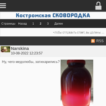
Костромская СКОВОРОДКА
Страницы
Назад
1
2
3
Далее
Чтобы отправить ответ, вы должны
во
RSS
Narskina
10-08-2022 12:23:57
Ну, чего медолюбы, затихарились?