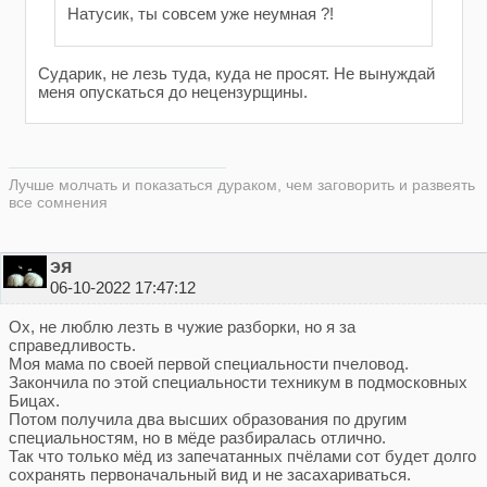
Натусик, ты совсем уже неумная ?!
Сударик, не лезь туда, куда не просят. Не вынуждай
меня опускаться до нецензурщины.
Лучше молчать и показаться дураком, чем заговорить и развеять
все сомнения
эя
06-10-2022 17:47:12
Ох, не люблю лезть в чужие разборки, но я за
справедливость.
Моя мама по своей первой специальности пчеловод.
Закончила по этой специальности техникум в подмосковных
Бицах.
Потом получила два высших образования по другим
специальностям, но в мёде разбиралась отлично.
Так что только мёд из запечатанных пчёлами сот будет долго
сохранять первоначальный вид и не засахариваться.