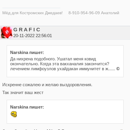
Мёд для Костромских Джедаев! 8-910-954-96-09 Анатолий
G R A F I C
20-11-2022 22:56:01
Narskina пишет:
Да нихрена подобного. Ушатал меня ковид
окончательно. Когда эта вакханалия закончится?
лечением лимфоузлов ухайдакан иммунитет в ж......
©
Искренне сожалею и желаю выздоровления.
Так значит ваш жест
Narskina пишет: