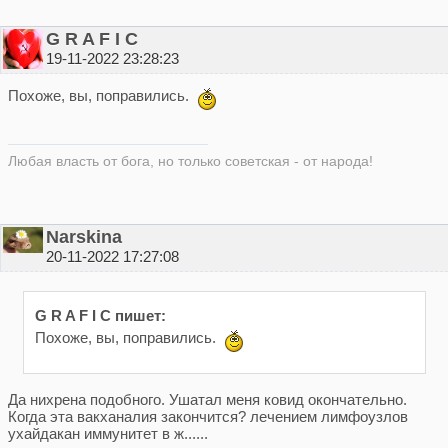
G R A F I C
19-11-2022 23:28:23
Похоже, вы, поправились.
Любая власть от бога, но только советская - от народа!
Narskina
20-11-2022 17:27:08
G R A F I C пишет:
Похоже, вы, поправились.
Да нихрена подобного. Ушатал меня ковид окончательно.
Когда эта вакханалия закончится? лечением лимфоузлов
ухайдакан иммунитет в ж......