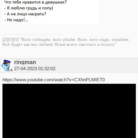
[Z][O][V] "Всех победим, всех убьём. Всех, кого надо, ограбим.
Всё будет как мы любим! Всем всего светлого и ясного"
ringman
27-04-2023 01:32:02
https://www.youtube.com/watch?v=CXhnPLMIET0