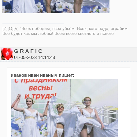
[Z][O][V] "Всех победим, всех убьём. Всех, кого надо, ограбим.
Всё будет как мы любим! Всем всего светлого и ясного"
G R A F I C
01-05-2023 14:14:49
иванов иван иваныч пишет: