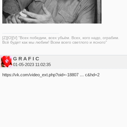
[Z][O][V] "Всех победим, всех убьём. Всех, кого надо, ограбим.
Всё будет как мы любим! Всем всего светлого и ясного"
G R A F I C
01-05-2023 11:02:35
https://vk.com/video_ext.php?oid=-18807 … c&hd=2