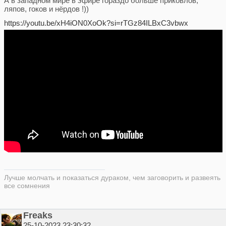
А в западном мире в эфире гораздо больше приковлов,
ляпов, гоков и нёрдов !))
https://youtu.be/xH4iON0XoOk?si=rTGz84ILBxC3vbwx
Лучше молчать и показаться дураком, чем заговорить и развеять
все сомнения
Freaks
25-10-2023 23:30:32