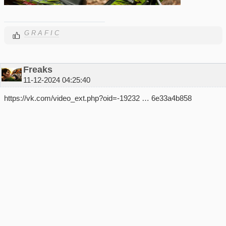
G R A F I C
Freaks
11-12-2024 04:25:40
https://vk.com/video_ext.php?oid=-19232 … 6e33a4b858