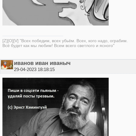
[Z][O][V] "Всех победим, всех убьём. Всех, кого надо, ограбим.
Всё будет как мы любим! Всем всего светлого и ясного"
иванов иван иваныч
29-04-2023 18:18:15