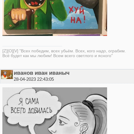
[Z][O][V] "Всех победим, всех убьём. Всех, кого надо, ограбим.
Всё будет как мы любим! Всем всего светлого и ясного"
иванов иван иваныч
28-04-2023 22:43:05