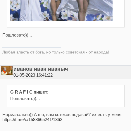
Пошловато))...
Любая власть от бога, но только советская - от народа!
иванов иван иваныч
01-05-2023 16:41:22
G R A F I C пишет:
Пошловато))...
Нормааально)) А шо, вам котеков подавай? их есть у меня.
https://t.me/c/1588665241/1362