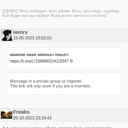
[Z][O][V] "Всех победим, всех убьём. Всех, кого надо, ограбим.
Всё будет как мы любим! Всем всего светлого и ясного"
Henry
15-05-2023 19:52:03
иванов иван иваныч пишет:
https://t.me/c/1588665241/2047
©
Message in a private group or channel.
This link will only work if you are a member.
Freaks
25-10-2023 23:19:43