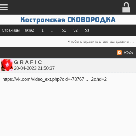
Костромская СКОВОРОДКА
Страницы
Назад
1
…
51
52
53
Чтобы отправить ответ, вы должны
во
RSS
G R A F I C
20-04-2023 21:50:37
https://vk.com/video_ext.php?oid=-78767 … 2&hd=2