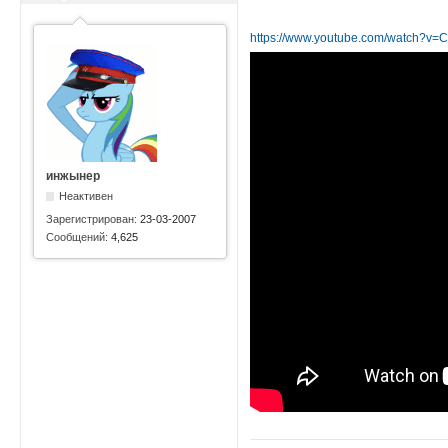
https://www.youtube.com/watch?v
инжынер
Неактивен
Зарегистрирован:
23-03-2007
Сообщений:
4,625