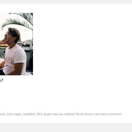
Всех, кого надо, ограбим. Всё будет как мы любим! Всем всего светлого и ясного"