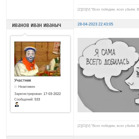
[Z][O][V] "Всех победим, всех убьём. 
иванов иван иваныч
28-04-2023 22:43:05
Участник
Неактивен
Зарегистрирован:
17-03-2022
Сообщений:
533
[Z][O][V] "Всех победим, всех убьём. 