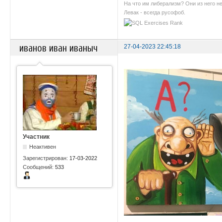
На что им либерализм? Они из него не
Левак - всегда русофоб.
иванов иван иваныч
27-04-2023 22:45:18
Участник
Неактивен
Зарегистрирован:
17-03-2022
Сообщений:
533