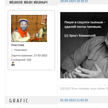
иванов иван иваныч
29-04-2023 18:18:15
Участник
Неактивен
Зарегистрирован:
17-03-2022
Сообщений:
533
[Z][O][V] "Всех победим, всех убьём. 
G R A F I C
01-05-2023 11:02:35