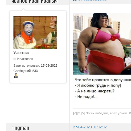
иванов иван иваныч
Участник
Неактивен
Зарегистрирован:
17-03-2022
Сообщений:
533
[Z][O][V] "Всех победим, всех убьём. 
ringman
27-04-2023 01:32:02