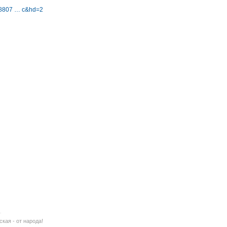
-18807 … c&hd=2
ская - от народа!