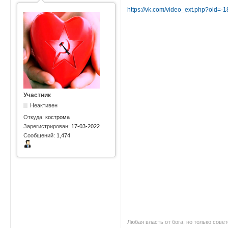
https://vk.com/video_ext.php?oid=
Участник
Неактивен
Откуда:
кострома
Зарегистрирован:
17-03-2022
Сообщений:
1,474
Любая власть от бога, но только совет