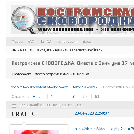
Форум
FAQ
Чат (1)
Регистрация
Вход
Вы не зашли.
Заходите к нам или зарегистрируйтесь.
Костромская СКОВОРОДКА. Вместе с Вами уже 17 ле
Сковородка - место встречи изменить нельзя
ФОРУМ КОСТРОМСКАЯ СКОВОРОДКА
→
ЮМОР И САТИРА
→
ПРИКОЛЬНЫЕ КАРТ
Страницы
Назад
1
…
51
52
53
Сообщений с 1,301 по 1,320 из 1,320
G R A F I C
20-04-2023 21:50:37
https://vk.com/video_ext.php?oid=