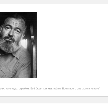
Всех, кого надо, ограбим. Всё будет как мы любим! Всем всего светлого и ясного"