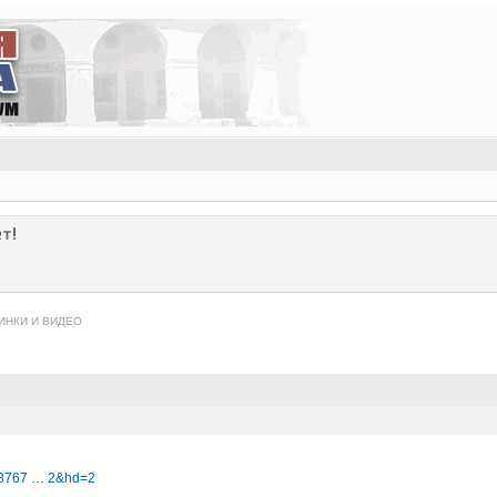
т!
ИНКИ И ВИДЕО
-78767 … 2&hd=2