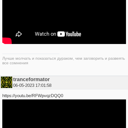
Лучше молчать и показаться дураком, чем заговорить и развеять
все сомнения
tranceformator
06-05-2023 17:01:58
https://youtu.be/RFWpvqzDQQ0