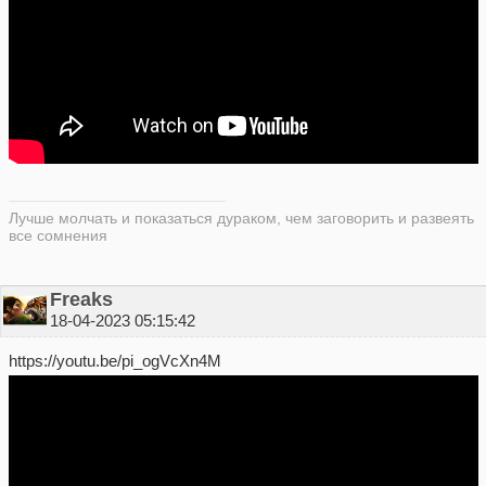
Лучше молчать и показаться дураком, чем заговорить и развеять
все сомнения
Freaks
18-04-2023 05:15:42
https://youtu.be/pi_ogVcXn4M