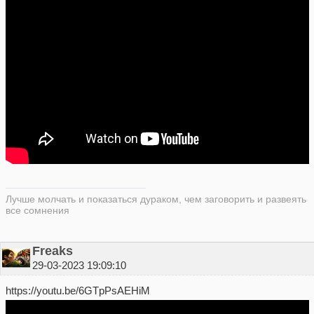
Лучше молчать и показаться дураком, чем заговорить и развеять
все сомнения
Freaks
29-03-2023 19:09:10
https://youtu.be/6GTpPsAEHiM