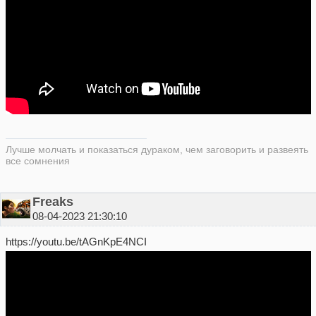
Лучше молчать и показаться дураком, чем заговорить и развеять
все сомнения
Freaks
08-04-2023 21:30:10
https://youtu.be/tAGnKpE4NCI