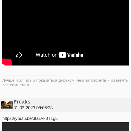
Лучше молчать и показаться дураком, чем заговорить и развеять
все сомнения
Freaks
31-03-2023 09:06:28
https://youtu.be/3taD-k9TLgE