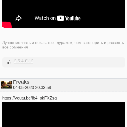
Лучше молчать и показаться дураком, чем заговорить и развеять
все сомнения
G R A F I C
Freaks
04-05-2023 20:33:59
https://youtu.be/Ib4_pkFXZsg