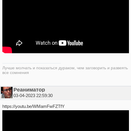
Лучше молчать и показаться дураком, чем заговорить и развеять
все сомнения
Реаниматор
03-04-2023 22:59:30
https://youtu.be/WMamFwFZTfY