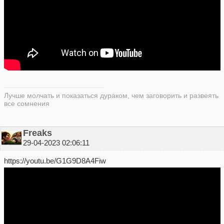
Лучше молчать и показаться дураком, чем заговорить и развеять
все сомнения
Freaks
29-04-2023 02:06:11
https://youtu.be/G1G9D8A4Fiw