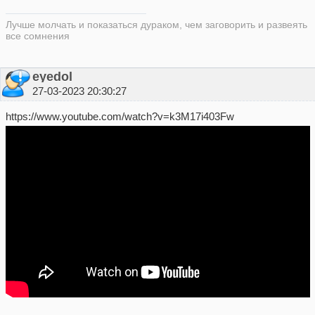
Лучше молчать и показаться дураком, чем заговорить и развеять
все сомнения
eyedol
27-03-2023 20:30:27
https://www.youtube.com/watch?v=k3M17i403Fw