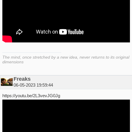
The mind, once stretched by a new idea, never returns to its original
dimensions
Freaks
06-05-2023 19:59:44
https://youtu.be/2L3vevJG0Jg