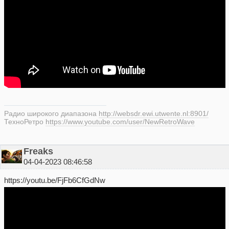
Радио широкого диапазона
http://websdr.ewi.utwente.nl:8901/
ТехноРетро
https://www.youtube.com/user/NewRetroWave
Freaks
04-04-2023 08:46:58
https://youtu.be/FjFb6CfGdNw