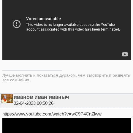
Лучше молчать и показаться дураком, чем заговорить и развеять
все сомнения
иванов иван иваныч
02-04-2023 00:50:26
https://www.youtube.com/watch?v=wC9P4CnZlww