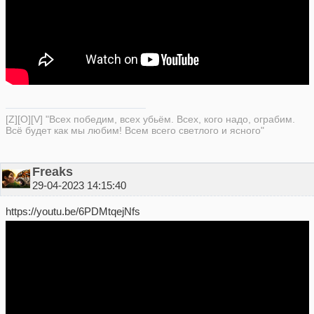
[Z][O][V] "Всех победим, всех убьём. Всех, кого надо, ограбим.
Всё будет как мы любим! Всем всего светлого и ясного"
Freaks
29-04-2023 14:15:40
https://youtu.be/6PDMtqejNfs