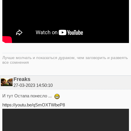
Лучше молчать и показаться дураком, чем заговорить и развеять
все сомнения
Freaks
27-03-2023 14:50:10
И тут Остапа понесло ...
https://youtu.be/qSmOXTWbeP8