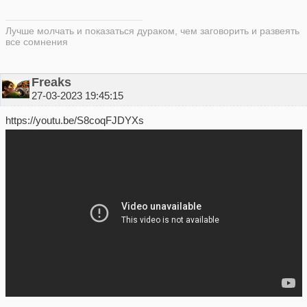
Лучше молчать и показаться дураком, чем заговорить и развеять
все сомнения
Freaks
27-03-2023 19:45:15
https://youtu.be/S8coqFJDYXs