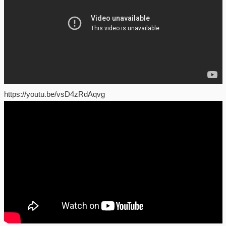
https://youtu.be/vsD4zRdAqvg