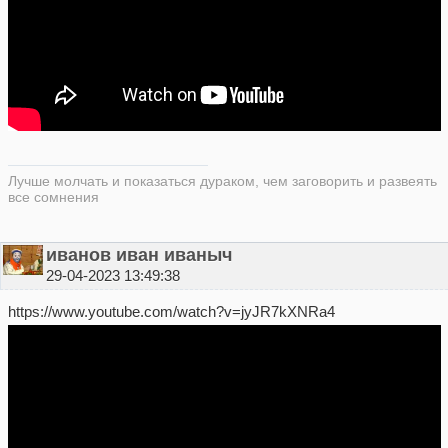
Лучше молчать и показаться дураком, чем заговорить и развеять
все сомнения
иванов иван иваныч
29-04-2023 13:49:38
https://www.youtube.com/watch?v=jyJR7kXNRa4