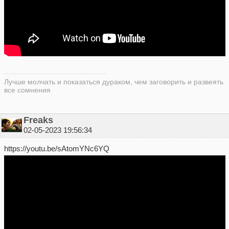
Лучше молчать и показаться дураком, чем заговорить и развеять
все сомнения
Freaks
02-05-2023 19:56:34
https://youtu.be/sAtomYNc6YQ