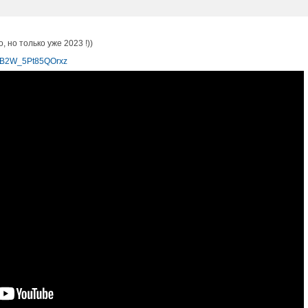
 но только уже 2023 !))
LcB2W_5Pt85QOrxz