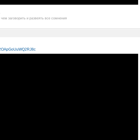
 чем заговорить и развеять все сомнения
i=v2OApGoUuWQ2RJ8c