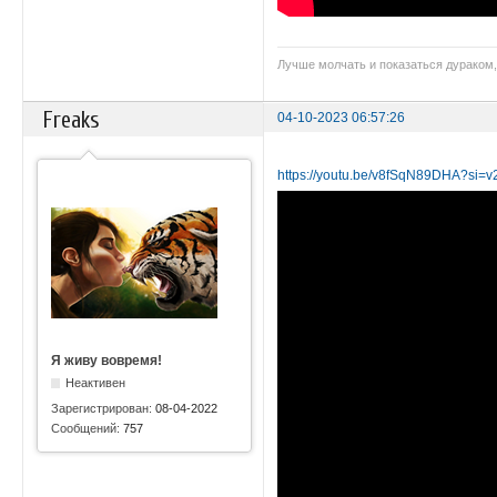
Лучше молчать и показаться дураком,
Freaks
04-10-2023 06:57:26
https://youtu.be/v8fSqN89DHA?s
Я живу вовремя!
Неактивен
Зарегистрирован:
08-04-2022
Сообщений:
757