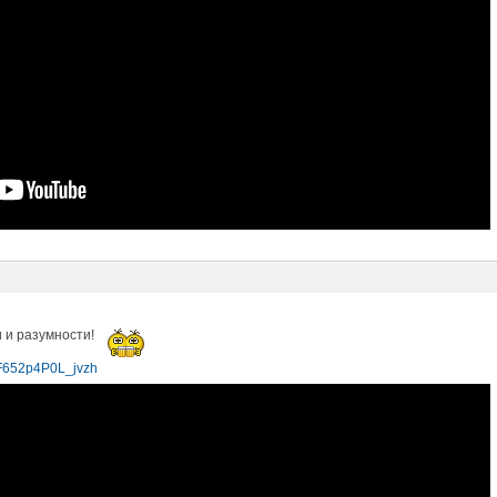
и и разумности!
LF652p4P0L_jvzh