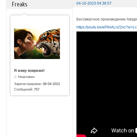
Freaks
04-10-2023 04:38:57
Бессмертное произведение Adagio,
https://youtu.be/ePImALn22vc?si=
Я живу вовремя!
Неактивен
Зарегистрирован:
08-04-2022
Сообщений:
757