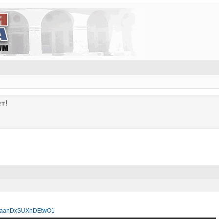
т!
i=eaanDxSUXhDEtwO1