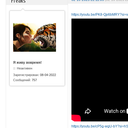
Freaks
https://youtu.be/PK8-Qp6bMRY?si
Я живу вовремя!
Неактивен
Зарегистрирован:
08-04-2022
Сообщений:
757
https://youtu.be/cP5g-wgU-bY?si