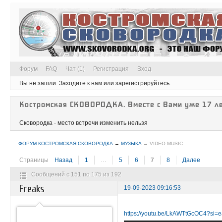
Форум
FAQ
Чат (1)
Регистрация
Вход
Вы не зашли.
Заходите к нам или зарегистрируйтесь.
Костромская СКОВОРОДКА. Вместе с Вами уже 17 ле
Сковородка - место встречи изменить нельзя
ФОРУМ КОСТРОМСКАЯ СКОВОРОДКА
→
МУЗЫКА
→
VIDEO MUSIC
Страницы
Назад
1
…
5
6
7
8
Далее
Сообщений с 151 по 175 из 192
Freaks
19-09-2023 09:16:53
https://youtu.be/LkAWTtGcOC4?s