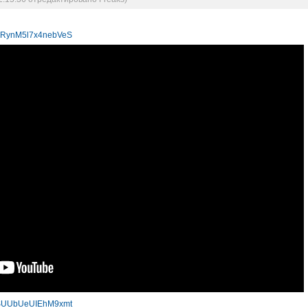
=vRynM5l7x4nebVeS
=hSUUbUeUIEhM9xmt