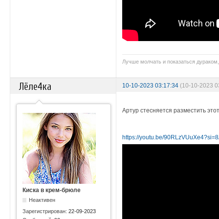
Лучше молчать и показаться дураком,
Лёле4ка
10-10-2023 03:17:34
(10-10-2023 
Артур стесняется разместить этот
https://youtu.be/90RLzVUuXe4?s
Киска в крем-брюле
Неактивен
Зарегистрирован:
22-09-2023