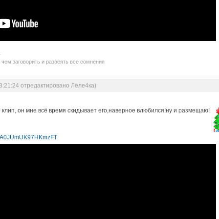
 чем заговорить и развеять все сомнения
03:21:24 отредактировано Лёле4ка)
 клип, он мне всё время скидывает его,наверное влюбился!ну и размещаю!
i=8A0JUmUK97HKmzFT