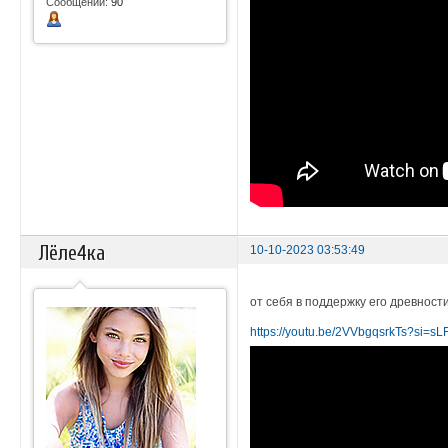
Сообщений:
90
Лёле4ка
10-10-2023 03:53:49
от себя в поддержку его древност
https://youtu.be/2VVbgqsrkTs?si=s