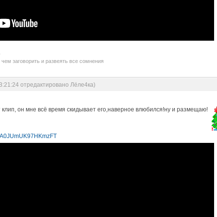
 чем заговорить и развеять все сомнения
03:21:24 отредактировано Лёле4ка)
 клип, он мне всё время скидывает его,наверное влюбился!ну и размещаю!
i=8A0JUmUK97HKmzFT