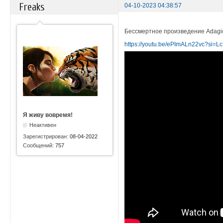
Freaks
04-10-2023 04:38:57
Бессмертное произведение Adagio,
https://youtu.be/ePImALn22vc?si=
Я живу вовремя!
Неактивен
Зарегистрирован:
08-04-2022
Сообщений:
757