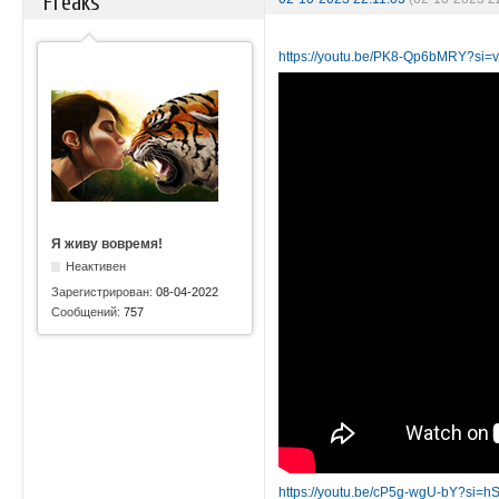
Freaks
https://youtu.be/PK8-Qp6bMRY?si
Я живу вовремя!
Неактивен
Зарегистрирован:
08-04-2022
Сообщений:
757
https://youtu.be/cP5g-wgU-bY?si