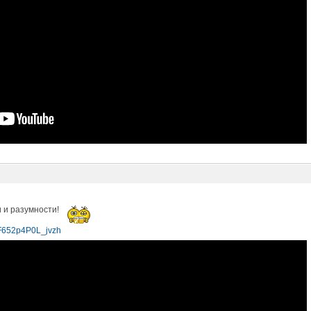
и и разумности!
LF652p4P0L_jvzh