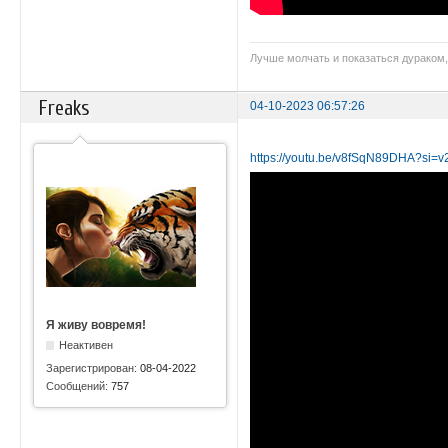
Лучше молчать и показаться дураком,
Freaks
04-10-2023 06:57:26
https://youtu.be/v8fSqN89DHA?s
Я живу вовремя!
Неактивен
Зарегистрирован:
08-04-2022
Сообщений:
757