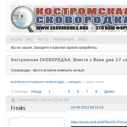
Форум
FAQ
Чат (1)
Регистрация
Вход
Вы не зашли.
Заходите к нам или зарегистрируйтесь.
Костромская СКОВОРОДКА. Вместе с Вами уже 17 ле
Сковородка - место встречи изменить нельзя
ФОРУМ КОСТРОМСКАЯ СКОВОРОДКА
→
МУЗЫКА
→
VIDEO MUSIC
Страницы
Назад
1
…
5
6
7
8
Далее
Сообщений с 151 по 175 из 192
Freaks
19-09-2023 09:16:53
https://youtu.be/LkAWTtGcOC4?s