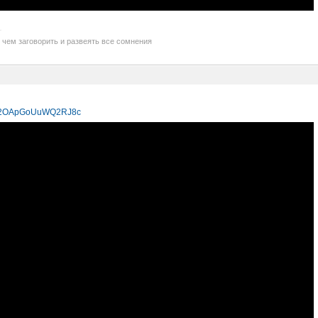
 чем заговорить и развеять все сомнения
i=v2OApGoUuWQ2RJ8c