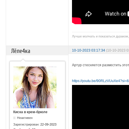
Лучше молчать и показаться дураком,
Лёле4ка
10-10-2023 03:17:34
(10-10-2023 
Артур стесняется разместить этот
https://youtu.be/90RLzVUuXe4?s
Киска в крем-брюле
Неактивен
Зарегистрирован:
22-09-2023