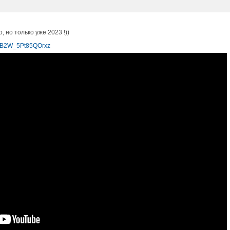
 но только уже 2023 !))
LcB2W_5Pt85QOrxz