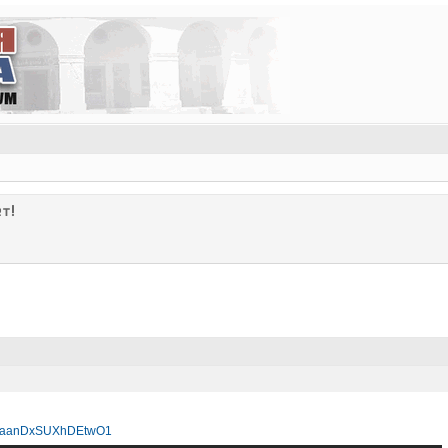
т!
i=eaanDxSUXhDEtwO1