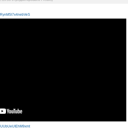
=vRynM5l7x4nebVeS
=hSUUbUeUIEhM9xmt