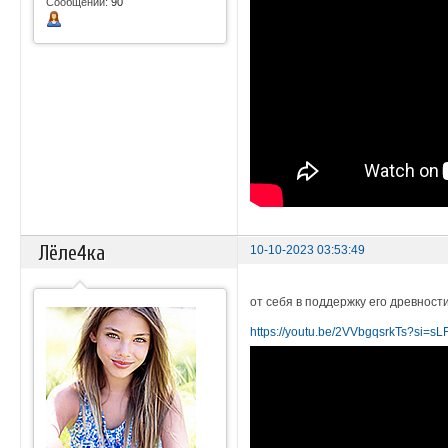
Сообщений:
90
Лёле4ка
10-10-2023 03:53:49
от себя в поддержку его древност
https://youtu.be/2VVbgqsrkTs?si=s