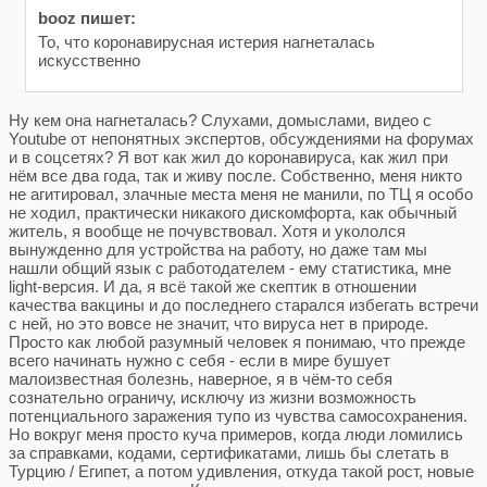
booz пишет:
То, что коронавирусная истерия нагнеталась
искусственно
Ну кем она нагнеталась? Слухами, домыслами, видео с
Youtube от непонятных экспертов, обсуждениями на форумах
и в соцсетях? Я вот как жил до коронавируса, как жил при
нём все два года, так и живу после. Собственно, меня никто
не агитировал, злачные места меня не манили, по ТЦ я особо
не ходил, практически никакого дискомфорта, как обычный
житель, я вообще не почувствовал. Хотя и укололся
вынужденно для устройства на работу, но даже там мы
нашли общий язык с работодателем - ему статистика, мне
light-версия. И да, я всё такой же скептик в отношении
качества вакцины и до последнего старался избегать встречи
с ней, но это вовсе не значит, что вируса нет в природе.
Просто как любой разумный человек я понимаю, что прежде
всего начинать нужно с себя - если в мире бушует
малоизвестная болезнь, наверное, я в чём-то себя
сознательно ограничу, исключу из жизни возможность
потенциального заражения тупо из чувства самосохранения.
Но вокруг меня просто куча примеров, когда люди ломились
за справками, кодами, сертификатами, лишь бы слетать в
Турцию / Египет, а потом удивления, откуда такой рост, новые