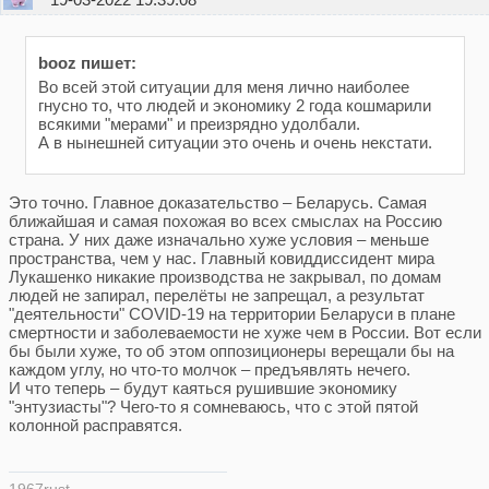
booz пишет:
Во всей этой ситуации для меня лично наиболее
гнусно то, что людей и экономику 2 года кошмарили
всякими "мерами" и преизрядно удолбали.
А в нынешней ситуации это очень и очень некстати.
Это точно. Главное доказательство – Беларусь. Самая
ближайшая и самая похожая во всех смыслах на Россию
страна. У них даже изначально хуже условия – меньше
пространства, чем у нас. Главный ковиддиссидент мира
Лукашенко никакие производства не закрывал, по домам
людей не запирал, перелёты не запрещал, а результат
"деятельности" COVID-19 на территории Беларуси в плане
смертности и заболеваемости не хуже чем в России. Вот если
бы были хуже, то об этом оппозиционеры верещали бы на
каждом углу, но что-то молчок – предъявлять нечего.
И что теперь – будут каяться рушившие экономику
"энтузиасты"? Чего-то я сомневаюсь, что с этой пятой
колонной расправятся.
1967rust