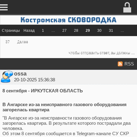
Костромская СКОВОРОДКА
Страницы
Назад
1
…
27
28
29
30
31
…
37
Далее
Чтобы отправить ответ, вы должны
во
RSS
ossa
20-10-2025 15:36:38
8 сентября - ИРКУТСКАЯ ОБЛАСТЬ
В Ангарске из-за неисправного газового оборудования
загорелась квартира
"В Ангарске из-за неисправности газового оборудования
загорелась квартира. В результате которого пострадали два
человека.
Об этом 8 сентября сообщается в Telegram-канале СУ СКР