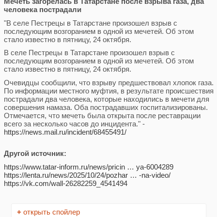
Мечеть загорелась в Татарстане после взрыва газа, два
человека пострадали
"В селе Пестрецы в Татарстане произошел взрыв с
последующим возгоранием в одной из мечетей. Об этом
стало известно в пятницу, 24 октября.
В селе Пестрецы в Татарстане произошел взрыв с
последующим возгоранием в одной из мечетей. Об этом
стало известно в пятницу, 24 октября.
Очевидцы сообщили, что взрыву предшествовал хлопок газа.
По информации местного муфтия, в результате происшествия
пострадали два человека, которые находились в мечети для
совершения намаза. Оба пострадавших госпитализированы.
Отмечается, что мечеть была открыта после реставрации
всего за несколько часов до инцидента." -
https://news.mail.ru/incident/68455491/
Другой источник:
https://www.tatar-inform.ru/news/pricin … ya-6004289
https://lenta.ru/news/2025/10/24/pozhar … -na-video/
https://vk.com/wall-26282259_4541494
+
открыть спойлер