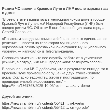
Режим ЧС ввели в Красном Луче в ЛНР после взрыва газа
в доме
"В результате взрыва газа в многоквартирном доме в городе
Красный Луч в Луганской Народной Республике (ЛНР) был
введен режим ЧС. Об этом 5 октября сообщил глава города
Сергей Соловьев.
«По итогам заседания комиссией было принято единогласное
решение — ввести на территории муниципального
образования режим чрезвычайной ситуации муниципального
уровня», — написал он в Telegram-канале.
Соловьев отметил, что все службы работают в усиленном
режиме, а сотрудники МЧС продолжают разбирать завалы.
В региональном МЧС добавили, что в результате инцидента в
Красном Луче произошло обрушение двух этажей жилого
дома. Согласно ведомству, жертв и пострадавших, по
предварительной информации, нет." -
https://iz.ru/1967367/2025-10-05/rezim- … aza-v-dome
Другой источник:
https://news.rambler.ru/incidents/55411 … o-kvartir/
https://news.rambler.ru/incidents/55412 … om-gorode/