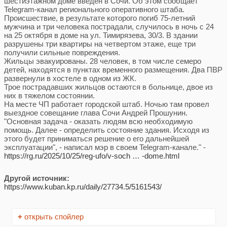
шестиэтажном доме введен в Сочи. Об этом сообщает
Telegram-канал регионального оперативного штаба.
Происшествие, в результате которого погиб 75-летний
мужчина и три человека пострадали, случилось в ночь с 24
на 25 октября в доме на ул. Тимирязева, 30/3. В здании
разрушены три квартиры на четвертом этаже, еще три
получили сильные повреждения.
Жильцы эвакуированы. 28 человек, в том числе семеро
детей, находятся в пунктах временного размещения. Два ПВР
развернули в хостеле в одном из ЖК.
Трое пострадавших жильцов остаются в больнице, двое из
них в тяжелом состоянии.
На месте ЧП работает городской штаб. Ночью там провел
выездное совещание глава Сочи Андрей Прошунин.
"Основная задача - оказать людям всю необходимую
помощь. Далее - определить состояние здания. Исходя из
этого будет приниматься решение о его дальнейшей
эксплуатации", - написал мэр в своем Telegram-канале." -
https://rg.ru/2025/10/25/reg-ufo/v-soch … -dome.html
Другой источник:
https://www.kuban.kp.ru/daily/27734.5/5161543/
+
открыть спойлер