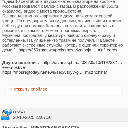
"Днем 10 сентября в двухкомнатной квартире на востоке
Москвы взорвался баллон с газом. В распоряжении 360.ru
оказалось видео с места происшествия.
Газ рванул в многоквартирном доме на Фортунатовской
улице. По предварительным данным, хозяин жилья готовил
себе еду при помощи баллона, пока плита находилась в
ремонте, и в какой-то момент прогремел взрыв.
Мужчина пострадал, у квартиры выбило оконную раму и
остекление. На улице никто травм не получил. На месте
работают экстренные службы, которые оцепили территорию
дома." -
https://360.ru/news/proisshestviya/poja … =inf_cards
Другой источник:
https://avariaspb.ru/2025/09/10/1192382 …
e-v-moskve
https://mosregtoday.ru/news/sec/vzryv-g … muzhchina/
+
открыть спойлер
ossa
20-10-2025 22:07:20
15 сентября - ИРКУТСКАЯ ОБЛАСТЬ