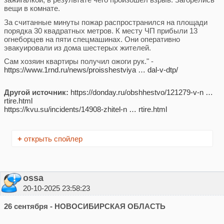
вещи в комнате.
За считанные минуты пожар распространился на площади
порядка 30 квадратных метров. К месту ЧП прибыли 13
огнеборцев на пяти спецмашинах. Они оперативно
эвакуировали из дома шестерых жителей.
Сам хозяин квартиры получил ожоги рук." -
https://www.1rnd.ru/news/proisshestviya … dal-v-dtp/
Другой источник:
https://donday.ru/obshhestvo/121279-v-n …
rtire.html
https://kvu.su/incidents/14908-zhitel-n … rtire.html
+
открыть спойлер
ossa
20-10-2025 23:58:23
26 сентября - НОВОСИБИРСКАЯ ОБЛАСТЬ