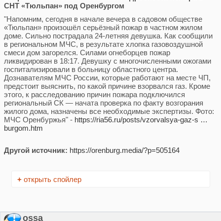
СНТ «Тюльпан» под Оренбургом
"Напомним, сегодня в начале вечера в садовом обществе
«Тюльпан» произошёл серьёзный пожар в частном жилом
доме. Сильно пострадала 24-летняя девушка. Как сообщили
в региональном МЧС, в результате хлопка газовоздушной
смеси дом загорелся. Силами огнеборцев пожар
ликвидирован в 18:17. Девушку с многочисленными ожогами
госпитализировали в больницу областного центра.
Дознавателям МЧС России, которые работают на месте ЧП,
предстоит выяснить, по какой причине взорвался газ. Кроме
этого, к расследованию причин пожара подключился
региональный СК — начата проверка по факту возгорания
жилого дома, назначены все необходимые экспертизы. Фото:
МЧС Оренбуржья" -
https://ria56.ru/posts/vzorvalsya-gaz-s …
burgom.htm
Другой источник:
https://orenburg.media/?p=505164
+
открыть спойлер
ossa