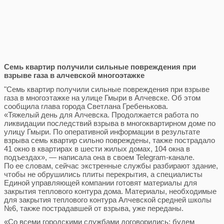
Семь квартир получили сильные повреждения при
взрыве газа в алчевской многоэтажке
"Семь квартир получили сильные повреждения при взрыве
газа в многоэтажке на улице Гмыри в Алчевске. Об этом
сообщила глава города Светлана Гребенькова.
«Тяжелый день для Алчевска. Продолжается работа по
ликвидации последствий взрыва в многоквартирном доме по
улицу Гмыри. По оперативной информации в результате
взрыва семь квартир сильно повреждены, также пострадало
41 окно в квартирах в шести жилых домах, 104 окна в
подъездах», — написала она в своем Telegram-канале.
По ее словам, сейчас экстренные службы разбирают здание,
чтобы не обрушились плиты перекрытия, а специалисты
Единой управляющей компании готовят материалы для
закрытия теплового контура дома. Материалы, необходимые
для закрытия теплового контура Алчевской средней школы
№6, также пострадавшей от взрыва, уже переданы.
«Со всеми городскими службами договорились: будем