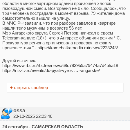
области в многоквартирном здании произошел хлопок
газовоздушной смеси. Возгорания не было. Сообщалось, что
три человека пострадали в момент взрыва. 79 жителей дома
самостоятельно вышли на улицу.
В МЧС РФ заявили, что при разборе завалов в квартире
нашли тело мужчины в возрасте 56 лет.
Мэр Ангарского округа Сергей Петров написал в своем
Telegram-канале (18+), что в Ангарске объявили режим ЧС.
Прокуратура региона организовала проверку по факту
происшествия." -
https://kamchatkamedia.ru/news/2223243/
Другой источник:
https://www.rbc.ru/rbcfreenews/68c7939b9a79474a7d4b5a18
https://nts-tv.ru/events/do-pyati-vyros … -angarske/
+
открыть спойлер
ossa
20-10-2025 22:23:46
24 сентября - САМАРСКАЯ ОБЛАСТЬ