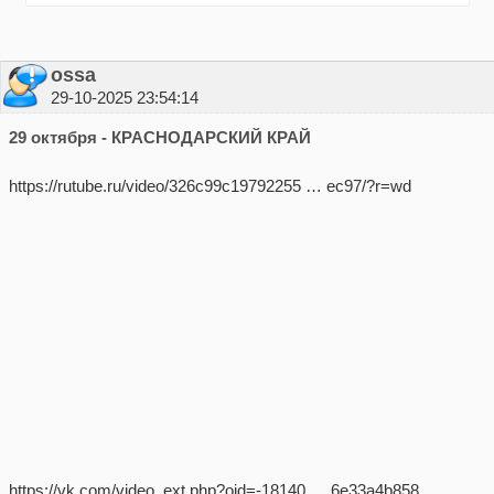
ossa
29-10-2025 23:54:14
29 октября - КРАСНОДАРСКИЙ КРАЙ
https://rutube.ru/video/326c99c19792255 … ec97/?r=wd
https://vk.com/video_ext.php?oid=-18140 … 6e33a4b858