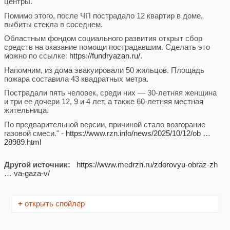
центры.
Помимо этого, после ЧП пострадало 12 квартир в доме,
выбиты стекла в соседнем.
Областным фондом социального развития открыт сбор
средств на оказание помощи пострадавшим. Сделать это
можно по ссылке:
https://fundryazan.ru/.
Напомним, из дома эвакуировали 50 жильцов. Площадь
пожара составила 43 квадратных метра.
Пострадали пять человек, среди них — 30-летняя женщина
и три ее дочери 12, 9 и 4 лет, а также 60-летняя местная
жительница.
По предварительной версии, причиной стало возгорание
газовой смеси." -
https://www.rzn.info/news/2025/10/12/ob …
28989.html
Другой источник:
https://www.medrzn.ru/zdorovyu-obraz-zh
… va-gaza-v/
+
открыть спойлер