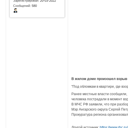
Зарегистрирован:
20-03-2022
Сообщений:
580
В жилом доме произошел взрыв 
"Под обломкам в квартире, где вз
Ранее местные власти сообщили, 
человека пострадали в момент вз
В МЧС РФ заявили, что при разбор
Мэр Ангарского округа Сергей Пет
Прокуратура региона организовал
Другой источник:
https://www.rbc.