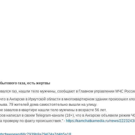
бытового газа, есть жертвы
орвался газ, нашли тело мужчины, сообщают в Главном управлении МЧС России
что в Ангарске в Иркутской области в многоквартирном здании произошел хло
рыва. 79 жителей дома самостоятельно вышли на улицу.
е завалов в квартире нашли тело мужчины в возрасте 56 лет.
ров написал в своем Telegram-канале (18+), что в Ангарске объявили режим Ч
а проверку по факту происшествия." -
https://kamchatkamedia.ru/news/2223243
ru/rbcfreenews/68c7939b9a79474a7d4b5a18