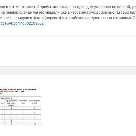
ача в снт Монтажник. К прибытию пожарных один дом уже горел по полной, у
к на первом слайде мы его увидели уже в несовместимом с жизнью газовых б
тиль и газ выдуло в факел (первое фото любезно предоставлено хозяином). 
https://vk.com/id602103362