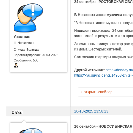
24 сентября - РОСТОВСКАЯ ОБ
В Новошахтинске мужчина получи
"В Новошахтинске мужчина получил
Инцидент произошел 24 сентября 
зажигалкой, в результате чего пр
Участник
Неактивен
За считанные минуты пожар распр
из дома шестерых жителей.
Откуда:
Вологда
Зарегистрирован:
20-03-2022
Сам хозяин квартиры получил ожог
Сообщений:
580
Другой источник:
https://donday.r
https://kvu.su/incidents/14908-zhitel-
+
открыть спойлер
ossa
20-10-2025 23:58:23
26 сентября - НОВОСИБИРСКА