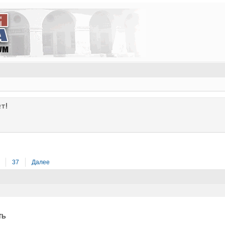
т!
37
Далее
ТЬ