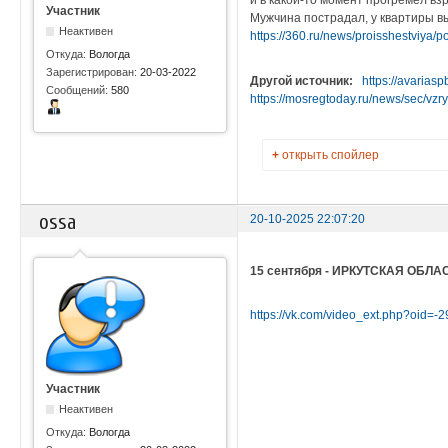
и в какой-то момент прогремел вз
Участник
Мужчина пострадал, у квартиры в
Неактивен
https://360.ru/news/proisshestviya/p
Откуда:
Вологда
Зарегистрирован:
20-03-2022
Другой источник:
https://avaria
Сообщений:
580
https://mosregtoday.ru/news/sec/vz
+
открыть спойлер
ossa
20-10-2025 22:07:20
15 сентября - ИРКУТСКАЯ ОБЛА
https://vk.com/video_ext.php?oid=
Участник
Неактивен
Откуда:
Вологда