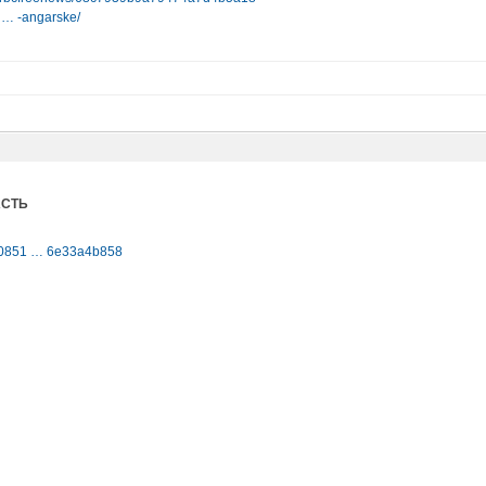
os … -angarske/
АСТЬ
-20851 … 6e33a4b858