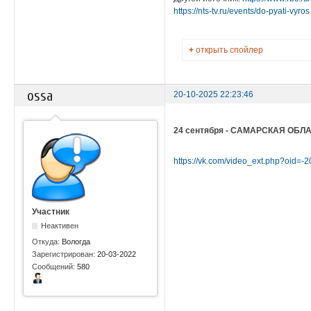
https://nts-tv.ru/events/do-pyati-vyr
+
открыть спойлер
ossa
20-10-2025 22:23:46
24 сентября - САМАРСКАЯ ОБЛ
https://vk.com/video_ext.php?oid=
Участник
Неактивен
Откуда:
Вологда
Зарегистрирован:
20-03-2022
Сообщений:
580