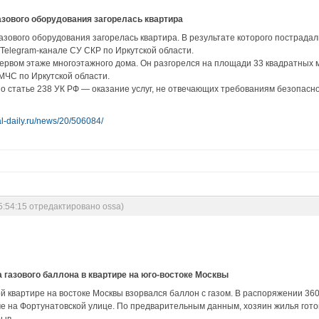
газового оборудования загорелась квартира
газового оборудования загорелась квартира. В результате которого пострадал
 Telegram-канале СУ СКР по Иркутской области.
ервом этаже многоэтажного дома. Он разгорелся на площади 33 квадратных м
МЧС по Иркутской области.
о статье 238 УК РФ — оказание услуг, не отвечающих требованиям безопасно
al-daily.ru/news/20/506084/
5:54:15 отредактировано ossa)
 газового баллона в квартире на юго-востоке Москвы
й квартире на востоке Москвы взорвался баллон с газом. В распоряжении 360
ме на Фортунатовской улице. По предварительным данным, хозяин жилья гото