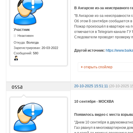
В Ангарске из-за неисправного 
"В Ангарске из-за неисправности 
Об этом 8 сентября сообщается в
Пожар произошёл в квартире на п
Участник
отмечается в Telegram-канале ГУ 
Неактивен
Следователи проводят проверку п
Откуда:
Вологда
Зарегистрирован:
20-03-2022
Другой источник:
https://www.baik
Сообщений:
580
+
открыть спойлер
ossa
20-10-2025 15:51:11
(20-10-2025 1
10 сентября - МОСКВА
Появилось видео с места взрыва
"Днем 10 сентября в двухкомнатно
Газ рванул в многоквартирном до