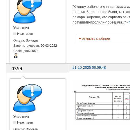
"К концу рабочего дня запылала д
газовых баллонов не было, так ка
пожара. Хорошо, что сорвало вен
потушили-пролили-победили..." -
Участник
Неактивен
+
открыть спойлер
Откуда:
Вологда
Зарегистрирован:
20-03-2022
Сообщений:
580
ossa
21-10-2025 00:09:48
Участник
Неактивен
Откуда:
Вологда