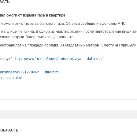
ЛАСТЬ
л ожоги от взрыва газа в квартире
 ожоги рук от взрыва бытового газа. Об этом сообщили в донском МЧС.
на улице Печугина. В одной из квартир хозяин после приготовления пищи заб
оизошел взрыв. Загорелись вещи в комнате.
остранился на площади порядка 30 квадратных метров. К месту ЧП прибыли
и рук." -
https://www.1rnd.ru/news/proisshestviya … dal-v-dtp/
u/obshhestvo/121279-v-n … rtire.html
n … rtire.html
Я ОБЛАСТЬ