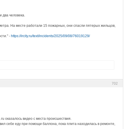
и два человека.
етра. На месте работали 15 пожарных, они спасли пятерых жильцов,
сти." -
https://ircity.ru/text/incidents/2025/09/08/76019129/
702
.ru оказалось видео с места происшествия.
вил себе еду при помощи баллона, пока плита находилась в ремонте,