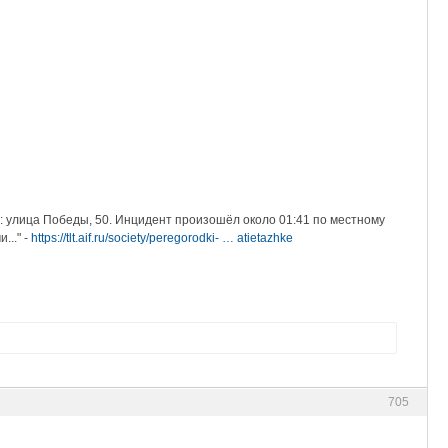
у: улица Победы, 50. Инцидент произошёл около 01:41 по местному
..." -
https://tlt.aif.ru/society/peregorodki- … atietazhke
705