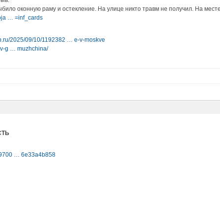
рыв.
ыбило оконную раму и остекление. На улице никто травм не получил. На мест
oja … =inf_cards
spb.ru/2025/09/10/1192382 … e-v-moskve
ryv-g … muzhchina/
СТЬ
-29700 … 6e33a4b858