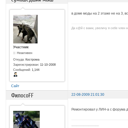
в доме моды на 2 этаже не на 3, в
Да х@й с вами, увеличу я себe член н
Участник
Неактивен
Откуда:
Кострома
Зарегистрирован:
11-10-2008
Сообщений:
1,144
Сайт
ФилосоFF
22-08-2009 21:01:30
Ремонтировал у ЛИН-а с форума д
________________