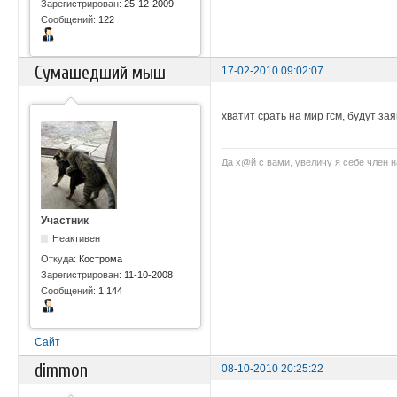
Зарегистрирован:
25-12-2009
Сообщений:
122
Сумашедший мыш
17-02-2010 09:02:07
хватит срать на мир гсм, будут за
Да х@й с вами, увеличу я себe член н
Участник
Неактивен
Откуда:
Кострома
Зарегистрирован:
11-10-2008
Сообщений:
1,144
Сайт
dimmon
08-10-2010 20:25:22