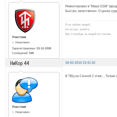
Ремонтировал в "Мире GSM" (врод
Быстро, качественно. О ценах суд
Я не люблю людей.
Но не вас, ребята.
Вас я вообще за людей не считаю.
Участник
Неактивен
Зарегистрирован:
03-10-2008
Сообщений:
598
НиКор 44
16-02-2010 22:41:32
В ТВЦ на Сенной 2 этаж.....Тольк
Участник
Неактивен