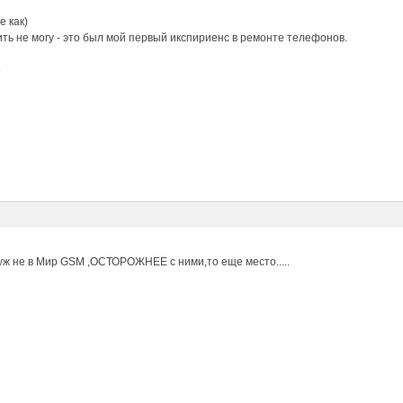
е как)
ить не могу - это был мой первый икспириенс в ремонте телефонов.
о уж не в Мир GSM ,ОСТОРОЖНЕЕ с ними,то еще место.....