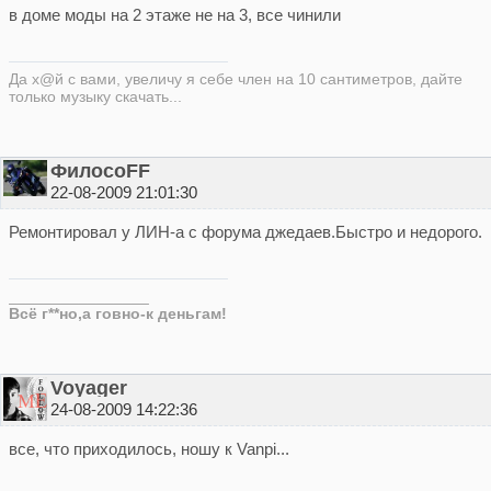
в доме моды на 2 этаже не на 3, все чинили
Да х@й с вами, увеличу я себe член на 10 сантиметров, дайте
только музыку скачать...
ФилосоFF
22-08-2009 21:01:30
Ремонтировал у ЛИН-а с форума джедаев.Быстро и недорого.
________________
Всё г**но,а говно-к деньгам!
Voyager
24-08-2009 14:22:36
все, что приходилось, ношу к Vanpi...